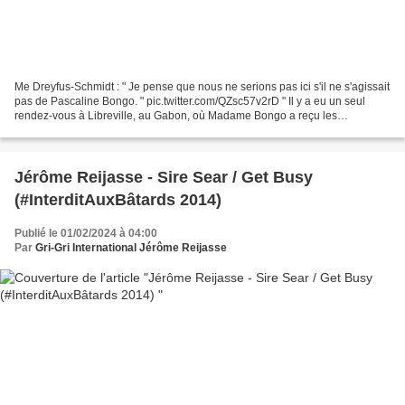
Me Dreyfus-Schmidt : " Je pense que nous ne serions pas ici s'il ne s'agissait
pas de Pascaline Bongo. " pic.twitter.com/QZsc57v2rD " Il y a eu un seul
rendez-vous à Libreville, au Gabon, où Madame Bongo a reçu les
représentants d'Egis route. Une fois,...
Jérôme Reijasse - Sire Sear / Get Busy
(#InterditAuxBâtards 2014)
Publié le 01/02/2024 à 04:00
Par
Gri-Gri International Jérôme Reijasse