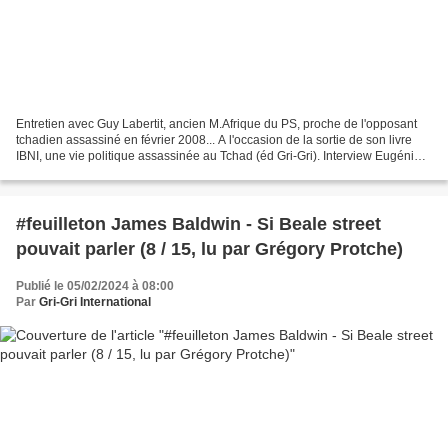
Entretien avec Guy Labertit, ancien M.Afrique du PS, proche de l'opposant
tchadien assassiné en février 2008... A l'occasion de la sortie de son livre
IBNI, une vie politique assassinée au Tchad (éd Gri-Gri). Interview Eugénie
Barbezat, Liberté sur Parole...
#feuilleton James Baldwin - Si Beale street
pouvait parler (8 / 15, lu par Grégory Protche)
Publié le 05/02/2024 à 08:00
Par
Gri-Gri International