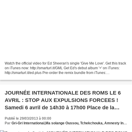
Watch the official video for Ed Sheeran's single 'Give Me Love'. Get this track
on iTunes now: http://smarturl.it/GML Get Ed's debut album '+' on iTunes:
http://smarturl.it/ed.plus Pre-order the remix bundle from iTunes:
http://bit.ly/VUSx0b Follow Ed...
JOURNÉE INTERNATIONALE DES ROMS LE 6
AVRIL : STOP AUX EXPULSIONS FORCEES !
Samedi 6 avril de 14h30 à 17h00 Place de la
Bastille, Terre-plein de l'Arsenal, Paris 11ème
Publié le 29/03/2013 à 00:00
Par
Gri-Gri International,Ma solange Oussou, Tchekchouka, Amnesty International France,L'autre distribution, ROMS, Aurélie Chatelard , Marilyne Griffon