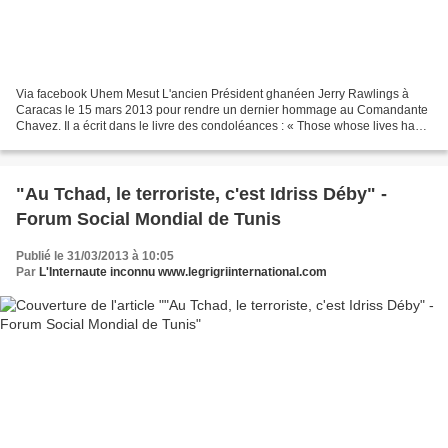
Via facebook Uhem Mesut L'ancien Président ghanéen Jerry Rawlings à
Caracas le 15 mars 2013 pour rendre un dernier hommage au Comandante
Chavez. Il a écrit dans le livre des condoléances : « Those whose lives have
been violated by the savagery of capitalism...
"Au Tchad, le terroriste, c'est Idriss Déby" -
Forum Social Mondial de Tunis
Publié le 31/03/2013 à 10:05
Par
L'Internaute inconnu www.legrigriinternational.com