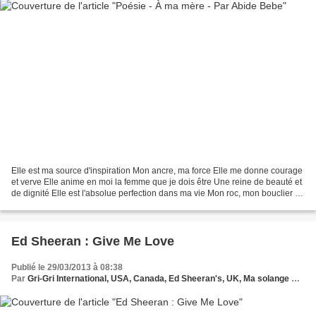
Elle est ma source d'inspiration Mon ancre, ma force Elle me donne courage
et verve Elle anime en moi la femme que je dois être Une reine de beauté et
de dignité Elle est l'absolue perfection dans ma vie Mon roc, mon bouclier Il
n' y a qu'elle pour essuyer...
Ed Sheeran : Give Me Love
Publié le 29/03/2013 à 08:38
Par
Gri-Gri International, USA, Canada, Ed Sheeran's, UK, Ma solange Oussou