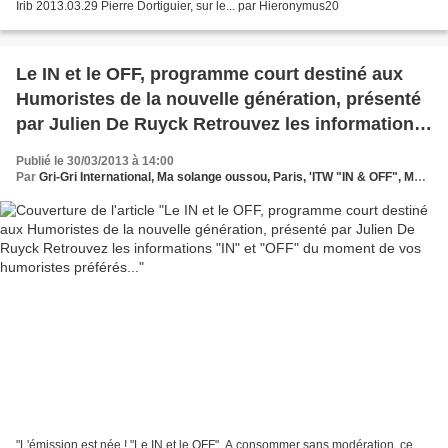
Irib 2013.03.29 Pierre Dortiguier, sur le... par Hieronymus20
Le IN et le OFF, programme court destiné aux
Humoristes de la nouvelle génération, présenté
par Julien De Ruyck Retrouvez les informations
"IN" et "OFF" du moment de vos humoristes
Publié le 30/03/2013 à 14:00
préférés...
Par
Gri-Gri International, Ma solange oussou, Paris, 'ITW "IN & OFF", Ma solange oussou, Julien De ruck, Bonne nouvelle Production, France,
"L'émission est née ! "Le IN et le OFF", A consommer sans modération, ce