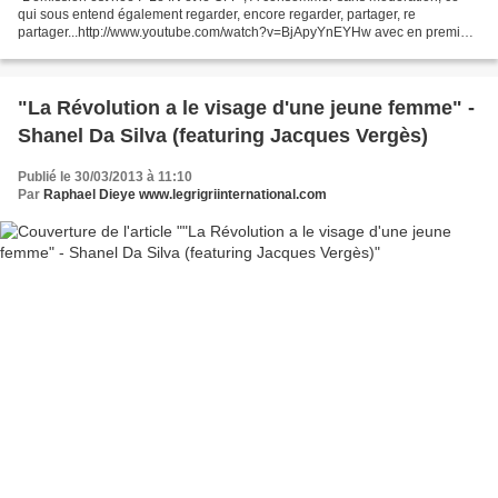
qui sous entend également regarder, encore regarder, partager, re
partager...http://www.youtube.com/watch?v=BjApyYnEYHw avec en première
ITW : Verino. avec également, Redouanne Harjane,...
"La Révolution a le visage d'une jeune femme" -
Shanel Da Silva (featuring Jacques Vergès)
Publié le 30/03/2013 à 11:10
Par
Raphael Dieye www.legrigriinternational.com