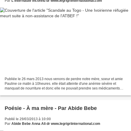
Par
L'internaute inconnu dr www.legrigriinternatiuonal.com
Publiée le 26 mars 2013 nous venons de perdre notre mère, soeur et amie
Pauline ce matin à 10heures. elle était atteinte d'une anémie sévère et
manquait de nourriture et donc elle ne pouvait prendre ses médicaments
pour son traitement. Mr PANA, DAF de...
Poésie - À ma mère - Par Abide Bebe
Publié le 29/03/2013 à 10:00
Par
Abide Bebe Anna Ali dr www.legrigriinternational.com