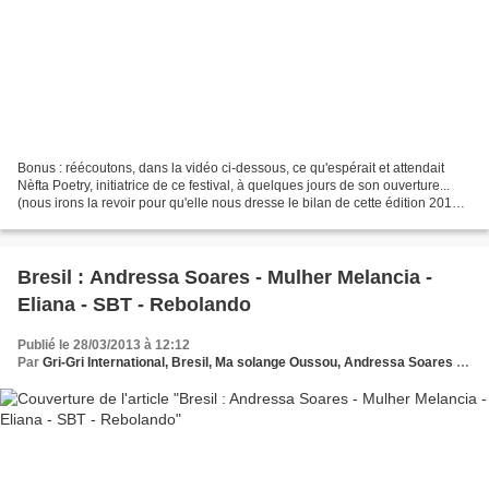
Bonus : réécoutons, dans la vidéo ci-dessous, ce qu'espérait et attendait
Nèfta Poetry, initiatrice de ce festival, à quelques jours de son ouverture...
(nous irons la revoir pour qu'elle nous dresse le bilan de cette édition 2013)
Cri de femmes, festival...
Bresil : Andressa Soares - Mulher Melancia -
Eliana - SBT - Rebolando
Publié le 28/03/2013 à 12:12
Par
Gri-Gri International, Bresil, Ma solange Oussou, Andressa Soares ,Mulher Melancia - Eliana , SBT ,Rebolando