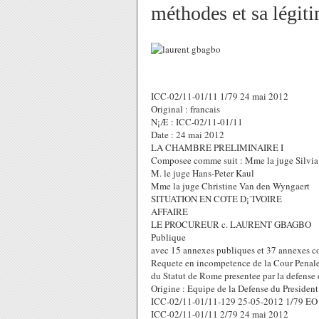
méthodes et sa légiti
ICC-02/11-01/11 1/79 24 mai 2012
Original : francais
N¡Æ : ICC-02/11-01/11
Date : 24 mai 2012
LA CHAMBRE PRELIMINAIRE I
Composee comme suit : Mme la juge Silvia
M. le juge Hans-Peter Kaul
Mme la juge Christine Van den Wyngaert
SITUATION EN COTE D¡¯IVOIRE
AFFAIRE
LE PROCUREUR c. LAURENT GBAGBO
Publique
avec 15 annexes publiques et 37 annexes co
Requete en incompetence de la Cour Penale In
du Statut de Rome presentee par la defense
Origine : Equipe de la Defense du Preside
ICC-02/11-01/11-129 25-05-2012 1/79 EO
ICC-02/11-01/11 2/79 24 mai 2012