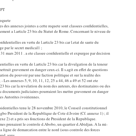
 PT
 requete
es des annexes jointes a cette requete sont classees confidentielles,
ement a l.article 23 bis du Statut de Rome. Concernant le niveau de
nfidentielles en vertu de l.article 23 bis car l.etat de sante du
ege par le secret medical1 ;
31 mars 2011 . a ete classee confidentielle et expurgee par decision
ntielles en vertu de l.article 23 bis car la divulgation de la teneur
ettrait gravement en danger ceux-ci. Il s.agit en effet de questions
ation du pouvoir par une faction politique et sur la realite des
 - Les annexes 5, 9, 10, 11, 12, 25 a 44, 46 a 49 et 52 ont ete
e 23 bis car la revelation du nom des auteurs, des destinataires ou des
u documents judiciaires pourraient les mettre gravement en danger
es Autorites ivoiriennes.
esidentielles tenu le 28 novembre 2010, le Conseil constitutionnel
bo President de la Republique de Cote d.Ivoire (Cf. annexe 1) ; il
xe 2) et a pris ses fonctions de President de la Republique.
mes prenaient le controle d.Abobo, un quartier d.Abidjan. A la mi-
a ligne de demarcation entre le nord (sous controle des forces
sud, sous