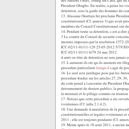
des Nations Unies, Young Jin Choi, qui lui 
President Gbagbo. En realite, a peine les vi
detention, sous la garde des hommes du co
13. Alassane Ouattara fut proclame Preside
constitutionnel (Cf. annexe 3) qui avait p
membres du Conseil Constitutionnel ont den
14. Pendant toute sa detention, c.est-a-di
3 Le comite du Conseil de securite concernan
mesures imposees par la resolution 1572 (
ICC-02/11-01/11-129 25-05-2012 5/79 EO
ICC-02/11-01/11 6/79 24 mai 2012
d.arret ou titre de detention ne sera jamais
15. L.auraient-ils ete qu.ils auraient ete il
procedure particuliere
lorsqu.il
s.agit de pou
16. Le seul acte juridique pose par les Auto
procedure fondee sur les articles 27, 29, 30
du code penal a l.encontre du President Gba
detournement de deniers publics, la propaga
la monnaie et le pillage commis en reunion 
17. Notons que cette procedure a ete ouverte
ivoiriennes (Cf. infra 2.1.4.2).
18. Une demande d.annulation de la procedur
constitutionnelles et legales ivoiriennes et 
2011 ; elle est toujours pendante (Cf. annex
19. Meme apres le 18 aout 2011, a aucun mom