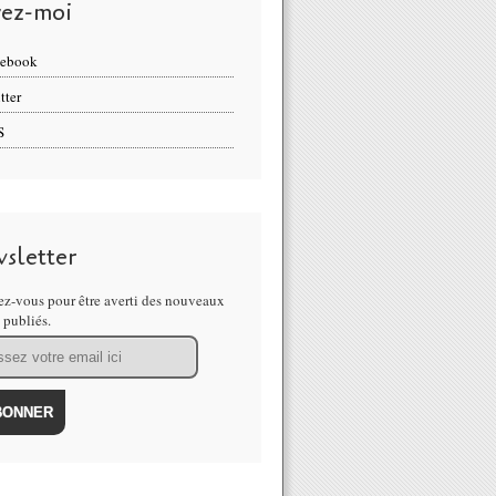
vez-moi
cebook
tter
S
sletter
z-vous pour être averti des nouveaux
s publiés.