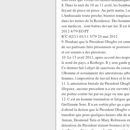
8. Dans la nuit du 10 au 11 avril, les bomba
fuyant de piece en piece. Au petit matin, l.a
l.Ambassade toute proche, bientot remplacees
dans les ruines de la Residence. Des hommes 
son medecin . sont battus devant lui. Il es
2012 4/79 EO PT
ICC-02/11-01/11 5/79 24 mai 2012
9. Pendant que le President Gbagbo est emmen
de ses partisans faits prisonniers se poursui
et est soumis a des pressions.
10. Le 13 avril 2011, apres accord des respo
le nord du pays, a Korhogo. Il y sera garde
Ce dernier fait l.objet de sanctions du cons
l.Homme et notamment des arrestations arbitr
femmes, l.imposition de travail force et le r
11. L.arrestation brutale du President Gbagb
illegaux: aucune procedure n.a ete ouverte 
ete portee contre lui par un juge ou une que
12. C.est un homme traumatise et fatigue qu
Guillaume Soro. Il n.en sortira plus qu.a qu
d.abord la fiction que le President Gbagbo e
transfere que pour quelques heures afin de r
Annan, Desmond Tutu et Mary Robinson en ma
detention du President etaient bonnes) et le