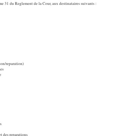
e 31 du Reglement de la Cour, aux destinataires suivants :
ion/reparation)
mes
e
s
et des reparations