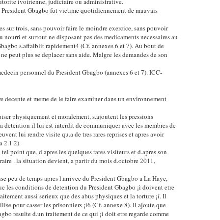
rite ivoirienne, judiciaire ou administrative.
 le President Gbagbo fut victime quotidiennement de mauvais
 sur trois, sans pouvoir faire le moindre exercice, sans pouvoir
u nourri et surtout ne disposant pas des medicaments necessaires au
Gbagbo s.affaiblit rapidement4 (Cf. annexes 6 et 7). Au bout de
 ne peut plus se deplacer sans aide. Malgre les demandes de son
edecin personnel du President Gbagbo (annexes 6 et 7). ICC-
ere decente et meme de le faire examiner dans un environnement
puiser physiquement et moralement, s.ajoutent les pressions
a detention il lui est interdit de communiquer avec les membres de
uvent lui rendre visite qu.a de tres rares reprises et apres avoir
a 2.1.2).
 tel point que, d.apres les quelques rares visiteurs et d.apres son
aire . la situation devient, a partir du mois d.octobre 2011,
nse peu de temps apres l.arrivee du President Gbagbo a La Haye,
e les conditions de detention du President Gbagbo ¡ì doivent etre
tement aussi serieux que des abus physiques et la torture ¡í. Il
ilise pour casser les prisonniers ¡í6 (Cf. annexe 8). Il ajoute que
agbo resulte d.un traitement de ce qui ¡ì doit etre regarde comme