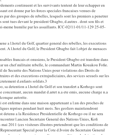
rdements continuent et les survivants tentent de leur echapper en
ssaut est donne par les forces speciales francaises venues de
 par des groupes de rebelles, lesquels sont les premiers a penetrer
sont tues devant le president Gbagbo, d.autres . dont son fils et
t lui-meme humilie par les assaillants. ICC-02/11-01/11-129 25-05-
e a l.hotel du Golf, quartier general des rebelles, les executions
vent. A l.hotel du Golf, le President Gbagbo fait l.objet de menaces
nsables francais et onusiens, le President Gbagbo est transfere dans
 par un chef militaire rebelle, le commandant Martin Kouakou Fofie.
eil de Securite des Nations Unies pour violations des Droits de
aires et des executions extrajudiciaires, des sevices sexuels sur les
ecrutement d.enfants soldats.3
o, sa detention a l.hotel du Golf et son transfert a Korhogo sont
le concernant, aucun mandat d.arret n.a ete emis, aucune charge n.a
lconque autorite.
i est enferme dans une maison appartenant a l.un des proches de
elques reprises pendant huit mois. Ses geoliers maintiendront
st detenu a la Residence Presidentielle de Korhogo ou il ne sera
encontrer l.ancien Secretaire General des Nations Unies, Kofi
i 2011 (ces visiteurs illustres pretendront que les conditions de
 Representant Special pour la Cote d.Ivoire du Secretaire General