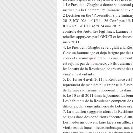
1 Le President Gbagbo a donne son accord p
medicale a la Chambre Preliminaire et aux p
2 Decision on the "Prosecution's preliminary
2012, ICC-02/11-01/11-126-Conf, par. 15
ICC-02/11-01/11 4/79 24 mai 2012
controle des Autorites legitimes. L.armee iv
rebelles appuyees par l.ONUCI et les forces 
mars 2011.
4. Le President Gbagbo se refugiait a la Res
C.est un homme age et deja fatigue par des m
cotes et s.assure
qu.il
prend les medicaments
est rejoint par de nombreux civils desarmes 
les locaux de la Residence, se trouvent des 
vingtaine d.enfants.
5. Du 1er au 4 avril 2011, la Residence es
reprennent de maniere plus intense le 8 avril 
de l.armee ivoirienne n.opposent plus dans 
6. Le 10 avril 2011 dans la journee, les bom
Les habitants de la Residence comptent de n
difficiles, dans une infirmerie de fortune org
7. La situation s.aggrave alors a la Residen
soignes dans des conditions decentes, d.au
Les medecins doivent faire face a un afflux
victimes des francs-tireurs embusques aux al
tous ceux qui vivent ces heures dramatiques