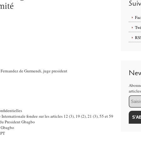
Sui
mité
Fa
Twi
RS
 Fernandez de Gurmendi, juge president
New
Abonne
article
Email
nfidentielles
ternationale fondee sur les articles 12 (3), 19 (2), 21 (3), 55 et 59
 du President Gbagbo
nt Gbagbo
 PT