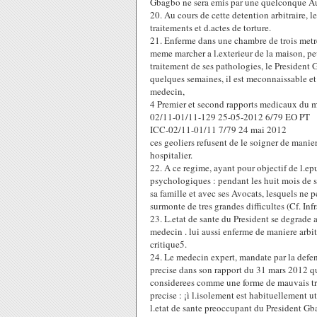
Gbagbo ne sera emis par une quelconque Auto
20. Au cours de cette detention arbitraire,
traitements et d.actes de torture.
21. Enferme dans une chambre de trois metres
meme marcher a l.exterieur de la maison, pe
traitement de ses pathologies, le President 
quelques semaines, il est meconnaissable et
medecin,
4 Premier et second rapports medicaux du m
02/11-01/11-129 25-05-2012 6/79 EO PT
ICC-02/11-01/11 7/79 24 mai 2012
ces geoliers refusent de le soigner de mani
hospitalier.
22. A ce regime, ayant pour objectif de l.e
psychologiques : pendant les huit mois de s
sa famille et avec ses Avocats, lesquels ne pe
surmonte de tres grandes difficultes (Cf. Infr
23. L.etat de sante du President se degrade a
medecin . lui aussi enferme de maniere arbitr
critique5.
24. Le medecin expert, mandate par la defe
precise dans son rapport du 31 mars 2012 qu
considerees comme une forme de mauvais trai
precise : ¡ì l.isolement est habituellement ut
l.etat de sante preoccupant du President Gb