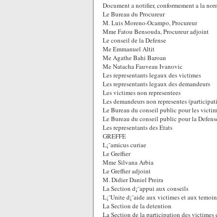
Document a notifier, conformement a la norm
Le Bureau du Procureur
M. Luis Moreno-Ocampo, Procureur
Mme Fatou Bensouda, Procureur adjoint
Le conseil de la Defense
Me Emmanuel Altit
Me Agathe Bahi Baroan
Me Natacha Fauveau Ivanovic
Les representants legaux des victimes
Les representants legaux des demandeurs
Les victimes non representees
Les demandeurs non representes (participat
Le Bureau du conseil public pour les victi
Le Bureau du conseil public pour la Defens
Les representants des Etats
GREFFE
L¡¯amicus curiae
Le Greffier
Mme Silvana Arbia
Le Greffier adjoint
M. Didier Daniel Preira
La Section d¡¯appui aux conseils
L¡¯Unite d¡¯aide aux victimes et aux temoin
La Section de la detention
La Section de la participation des victimes 