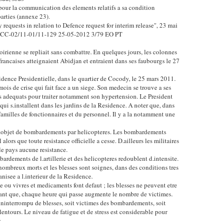
our la communication des elements relatifs a sa condition
arties (annexe 23).
 requests in relation to Defence request for interim release", 23 mai
. ICC-02/11-01/11-129 25-05-2012 3/79 EO PT
oirienne se repliait sans combattre. En quelques jours, les colonnes
francaises atteignaient Abidjan et entraient dans ses faubourgs le 27
idence Presidentielle, dans le quartier de Cocody, le 25 mars 2011.
ois de crise qui fait face a un siege. Son medecin se trouve a ses
 adequats pour traiter notamment son hypertension. Le President
qui s.installent dans les jardins de la Residence. A noter que, dans
familles de fonctionnaires et du personnel. Il y a la notamment une
t l.objet de bombardements par helicopteres. Les bombardements
alors que toute resistance officielle a cesse. D.ailleurs les militaires
le pays aucune resistance.
bardements de l.artillerie et des helicopteres redoublent d.intensite.
ombreux morts et les blesses sont soignes, dans des conditions tres
anisee a l.interieur de la Residence.
ce ou vivres et medicaments font defaut ; les blesses ne peuvent etre
tant que, chaque heure qui passe augmente le nombre de victimes.
 ininterrompu de blesses, soit victimes des bombardements, soit
entours. Le niveau de fatigue et de stress est considerable pour
.