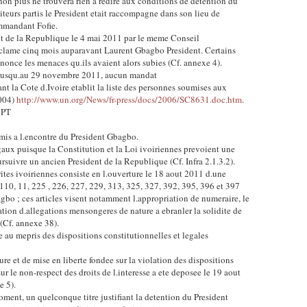
non plus ne trouvera rien a redire aux conditions de detention du
siteurs partis le President etait raccompagne dans son lieu de
mmandant Fofie.
nt de la Republique le 4 mai 2011 par le meme Conseil
roclame cinq mois auparavant Laurent Gbagbo President. Certains
once les menaces qu.ils avaient alors subies (Cf. annexe 4).
re jusqu.au 29 novembre 2011, aucun mandat
t la Cote d.Ivoire etablit la liste des personnes soumises aux
2004)
http://www.un.org/News/fr-press/docs/2006/SC8631.doc.htm
.
 PT
 emis a l.encontre du President Gbagbo.
legaux puisque la Constitution et la Loi ivoiriennes prevoient une
rsuivre un ancien President de la Republique (Cf. Infra 2.1.3.2).
rites ivoiriennes consiste en l.ouverture le 18 aout 2011 d.une
, 110, 11, 225 , 226, 227, 229, 313, 325, 327, 392, 395, 396 et 397
gbo ; ces articles visent notamment l.appropriation de numeraire, le
tion d.allegations mensongeres de nature a ebranler la solidite de
(Cf. annexe 38).
 au mepris des dispositions constitutionnelles et legales
e et de mise en liberte fondee sur la violation des dispositions
sur le non-respect des droits de l.interesse a ete deposee le 19 aout
e 5).
ent, un quelconque titre justifiant la detention du President