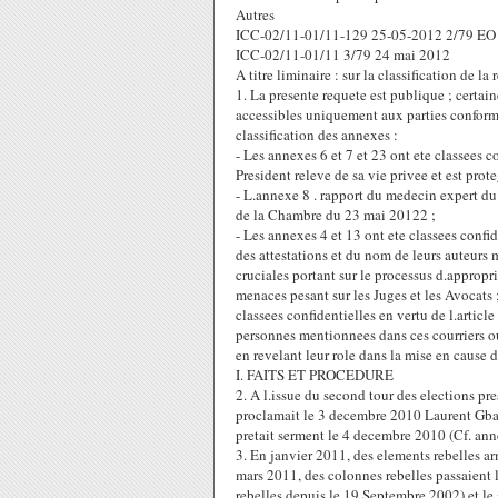
Autres
ICC-02/11-01/11-129 25-05-2012 2/79 EO
ICC-02/11-01/11 3/79 24 mai 2012
A titre liminaire : sur la classification de la
1. La presente requete est publique ; certain
accessibles uniquement aux parties conform
classification des annexes :
- Les annexes 6 et 7 et 23 ont ete classees co
President releve de sa vie privee et est prot
- L.annexe 8 . rapport du medecin expert du 
de la Chambre du 23 mai 20122 ;
- Les annexes 4 et 13 ont ete classees confide
des attestations et du nom de leurs auteurs m
cruciales portant sur le processus d.appropri
menaces pesant sur les Juges et les Avocats ;
classees confidentielles en vertu de l.articl
personnes mentionnees dans ces courriers o
en revelant leur role dans la mise en cause d
I. FAITS ET PROCEDURE
2. A l.issue du second tour des elections pr
proclamait le 3 decembre 2010 Laurent Gbag
pretait serment le 4 decembre 2010 (Cf. anne
3. En janvier 2011, des elements rebelles ar
mars 2011, des colonnes rebelles passaient l
rebelles depuis le 19 Septembre 2002) et le 