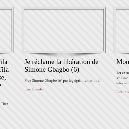
ila
Je réclame la libération de
Mons
ila
Simone Gbagbo (6)
1er ext
se,
Volume 
Free Simone Gbagbo (6) par legrigriinternational
télécha
e
Lire la suite
.
Lire la 
 Thin