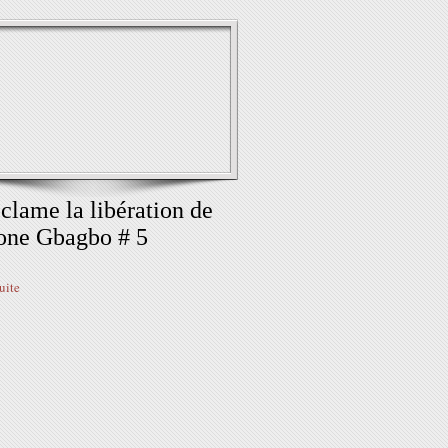
éclame la libération de
one Gbagbo # 5
suite