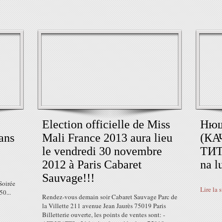
Election officielle de Miss
‪Ню
ans
Mali France 2013 aura lieu
(КА
le vendredi 30 novembre
ТИТ
2012 à Paris Cabaret
na l
Sauvage!!!
Soirée
Lire la 
0...
Rendez-vous demain soir Cabaret Sauvage Parc de
la Villette 211 avenue Jean Jaurès 75019 Paris
Billetterie ouverte, les points de ventes sont: -