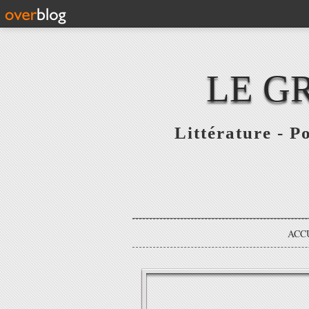
LE G
Littérature - P
ACC