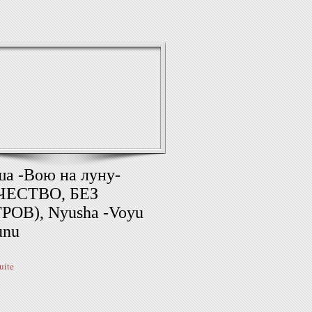
ша -Вою на луну-
ЧЕСТВО, БЕЗ
РОВ), Nyusha -Voyu
unu‬
suite