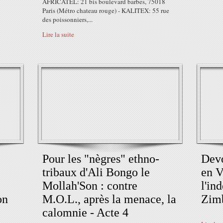
AFRICATEL: 21 bis boulevard barbes, 75018
Paris (Métro chateau rouge) - KALITEX: 55 rue
des poissonniers,...
Lire la suite
Pour les "nègres" ethno-
Devo
tribaux d'Ali Bongo le
en V
Mollah'Son : contre
l'in
on
M.O.L., après la menace, la
Zim
calomnie - Acte 4