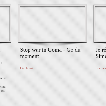
i
Stop war in Goma - Go du
Je r
moment
Sim
er
Lire la suite
Lire la 
embre
enne,
 les