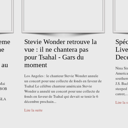
2eme
Stevie Wonder retrouve la
Spéc
ae
vue : il ne chantera pas
Live
pour Tsahal - Gars du
Dec
 au
moment
Nina Sim
America
Los Angeles : le chanteur Stevie Wonder annule
southern
un concert pour une collecte de fonds en faveur de
Mai
J.S. Bac
Tsahal Le célèbre chanteur américain Stevie
r BOB
steeped 
Wonder a annulé un concert pour une collecte de
career,...
fonds en faveur de Tsahal qui devait se tenir le 6
AGLA
décembre prochain...
Lire la 
Lire la suite