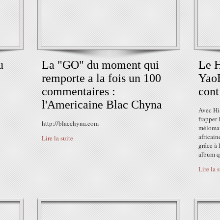
u
La "GO" du moment qui
Le H
remporte a la fois un 100
YaoB
commentaires :
cont
l'Americaine Blac Chyna
Avec Hi
frapper 
http://blacchyna.com
méloman
africain
Lire la suite
grâce à 
album qu
Lire la 