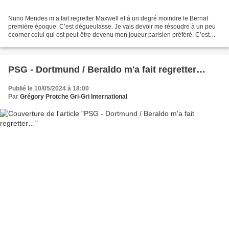
Nuno Mendes m’a fait regretter Maxwell et à un degré moindre le Bernat
première époque. C’est dégueulasse. Je vais devoir me résoudre à un peu
écorner celui qui est peut-être devenu mon joueur parisien préféré. C’est
vrai que comme à l’aller, il n’a pas...
PSG - Dortmund / Beraldo m'a fait regretter…
Publié le 10/05/2024 à 18:00
Par
Grégory Protche Gri-Gri International