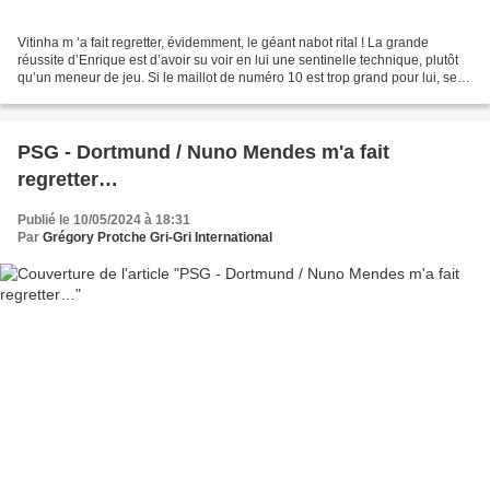
Vitinha m ’a fait regretter, évidemment, le géant nabot rital ! La grande
réussite d’Enrique est d’avoir su voir en lui une sentinelle technique, plutôt
qu’un meneur de jeu. Si le maillot de numéro 10 est trop grand pour lui, ses
dribbles peuvent parfois...
PSG - Dortmund / Nuno Mendes m'a fait
regretter…
Publié le 10/05/2024 à 18:31
Par
Grégory Protche Gri-Gri International