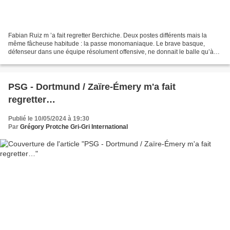
Fabian Ruiz m ’a fait regretter Berchiche. Deux postes différents mais la
même fâcheuse habitude : la passe monomaniaque. Le brave basque,
défenseur dans une équipe résolument offensive, ne donnait le balle qu’à
Neymar. Ce qui n’était pas si grave, au...
PSG - Dortmund / Zaïre-Émery m'a fait
regretter…
Publié le 10/05/2024 à 19:30
Par
Grégory Protche Gri-Gri International