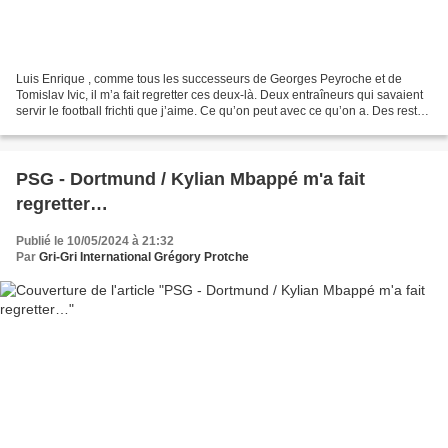
Luis Enrique , comme tous les successeurs de Georges Peyroche et de
Tomislav Ivic, il m’a fait regretter ces deux-là. Deux entraîneurs qui savaient
servir le football frichti que j’aime. Ce qu’on peut avec ce qu’on a. Des restes
bien présentés. Une équipe...
PSG - Dortmund / Kylian Mbappé m'a fait
regretter…
Publié le 10/05/2024 à 21:32
Par
Gri-Gri International Grégory Protche