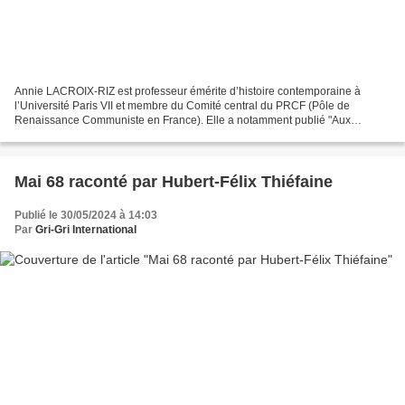
Annie LACROIX-RIZ est professeur émérite d’histoire contemporaine à
l’Université Paris VII et membre du Comité central du PRCF (Pôle de
Renaissance Communiste en France). Elle a notamment publié "Aux
Origines du carcan européen" : https://editionsdelga.fr/produit/les-... Annie...
Mai 68 raconté par Hubert-Félix Thiéfaine
Publié le 30/05/2024 à 14:03
Par
Gri-Gri International