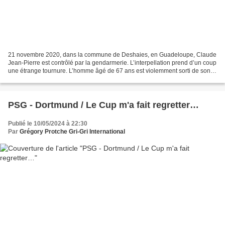
21 novembre 2020, dans la commune de Deshaies, en Guadeloupe, Claude
Jean-Pierre est contrôlé par la gendarmerie. L’interpellation prend d’un coup
une étrange tournure. L’homme âgé de 67 ans est violemment sorti de son
véhicule et étendu sur le sol sous...
PSG - Dortmund / Le Cup m'a fait regretter…
Publié le 10/05/2024 à 22:30
Par
Grégory Protche Gri-Gri International