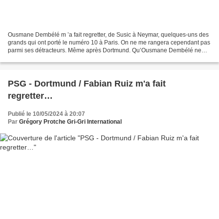
Ousmane Dembélé m ’a fait regretter, de Susic à Neymar, quelques-uns des
grands qui ont porté le numéro 10 à Paris. On ne me rangera cependant pas
parmi ses détracteurs. Même après Dortmund. Qu’Ousmane Dembélé ne
soit pas meneur de jeu ne l’empêche en...
PSG - Dortmund / Fabian Ruiz m'a fait
regretter…
Publié le 10/05/2024 à 20:07
Par
Grégory Protche Gri-Gri International