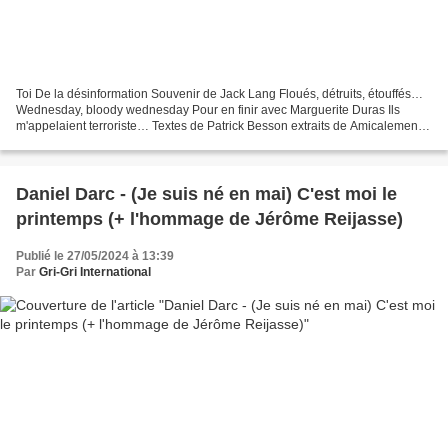
Toi De la désinformation Souvenir de Jack Lang Floués, détruits, étouffés…
Wednesday, bloody wednesday Pour en finir avec Marguerite Duras Ils
m'appelaient terroriste… Textes de Patrick Besson extraits de Amicalement
rouge (1987) lus par Grégory Protche Toi...
Daniel Darc - (Je suis né en mai) C'est moi le
printemps (+ l'hommage de Jérôme Reijasse)
Publié le 27/05/2024 à 13:39
Par
Gri-Gri International