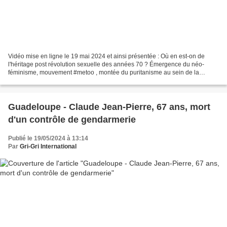
Vidéo mise en ligne le 19 mai 2024 et ainsi présentée : Où en est-on de
l'héritage post révolution sexuelle des années 70 ? Émergence du néo-
féminisme, mouvement #metoo , montée du puritanisme au sein de la
jeunesse, masculinistes et "tradwives" affluent...
Guadeloupe - Claude Jean-Pierre, 67 ans, mort
d'un contrôle de gendarmerie
Publié le 19/05/2024 à 13:14
Par
Gri-Gri International