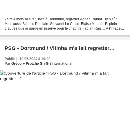
Zaïre-Emery m’a fait, face à Dortmund, regretter Adrien Rabiot. Bien sûr.
Mais aussi Fabrice Poullain. Giovanni Lo Celso. Blaise Matuidi. Et plein
d’autres que je garde en réserve pour le chapitre Fabian Ruiz… À l’image
de Nuno, Warren ne semble pas s’être...
PSG - Dortmund / Vitinha m'a fait regretter…
Publié le 10/05/2024 à 19:00
Par
Grégory Protche Gri-Gri International