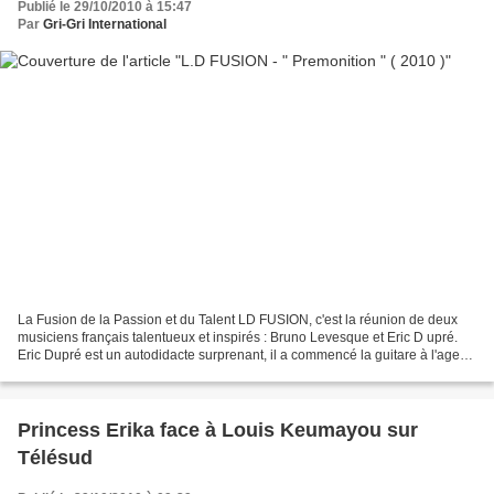
Publié le 29/10/2010 à 15:47
Par
Gri-Gri International
La Fusion de la Passion et du Talent LD FUSION, c'est la réunion de deux
musiciens français talentueux et inspirés : Bruno Levesque et Eric D upré.
Eric Dupré est un autodidacte surprenant, il a commencé la guitare à l'age
de 13 ans, en se passant en...
Princess Erika face à Louis Keumayou sur
Télésud