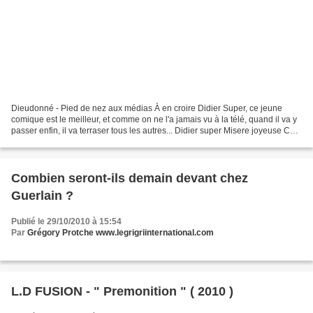
Dieudonné - Pied de nez aux médias À en croire Didier Super, ce jeune
comique est le meilleur, et comme on ne l'a jamais vu à la télé, quand il va y
passer enfin, il va terraser tous les autres... Didier super Misere joyeuse Ce
film, dit-il, quand il...
Combien seront-ils demain devant chez
Guerlain ?
Publié le 29/10/2010 à 15:54
Par
Grégory Protche www.legrigriinternational.com
L.D FUSION - " Premonition " ( 2010 )