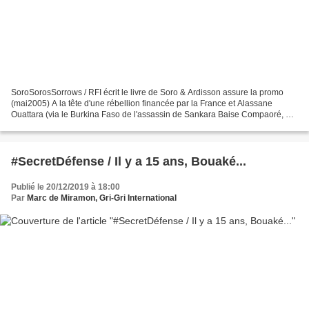
SoroSorosSorrows / RFI écrit le livre de Soro & Ardisson assure la promo
(mai2005) A la tête d'une rébellion financée par la France et Alassane
Ouattara (via le Burkina Faso de l'assassin de Sankara Baise Compaoré, où
les rebelles stationnaient et étaient...
#SecretDéfense / Il y a 15 ans, Bouaké...
Publié le 20/12/2019 à 18:00
Par
Marc de Miramon, Gri-Gri International