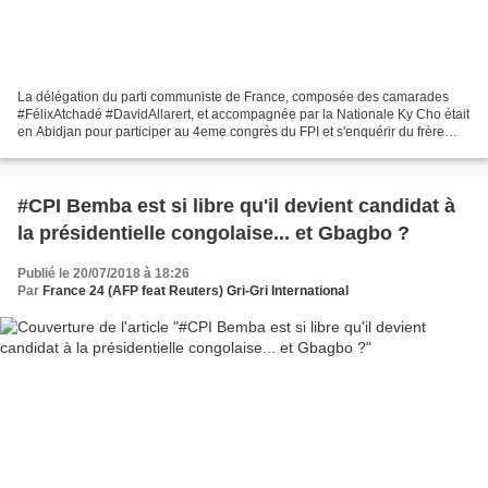
La délégation du parti communiste de France, composée des camarades
#FélixAtchadé #DavidAllarert, et accompagnée par la Nationale Ky Cho était
en Abidjan pour participer au 4eme congrès du FPI et s'enquérir du frère
Samba David prisonnier politique malade...
#CPI Bemba est si libre qu'il devient candidat à
la présidentielle congolaise... et Gbagbo ?
Publié le 20/07/2018 à 18:26
Par
France 24 (AFP feat Reuters) Gri-Gri International