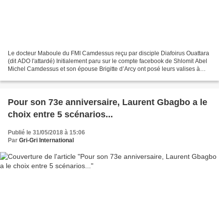
Le docteur Maboule du FMI Camdessus reçu par disciple Diafoirus Ouattara
(dit ADO l'attardé) Initialement paru sur le compte facebook de Shlomit Abel
Michel Camdessus et son épouse Brigitte d’Arcy ont posé leurs valises à
Abidjan. Ils sont les hôtes du...
Pour son 73e anniversaire, Laurent Gbagbo a le
choix entre 5 scénarios...
Publié le 31/05/2018 à 15:06
Par
Gri-Gri International