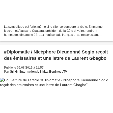
La symbolique est forte, même si le silence demeure la règle. Emmanuel
Macron et Alassane Ouattara, président de la Côte d’Ivoire, rendront
hommage, dimanche 22, aux neuf soldats français et au ressortissant
américain tués le 6 novembre 2004 à Bouaké,...
#Diplomatie / Nicéphore Dieudonné Soglo reçoit
des émissaires et une lettre de Laurent Gbagbo
Publié le 06/08/2019 à 11:57
Par
Gri-Gri International, Sikka, BeninwebTV