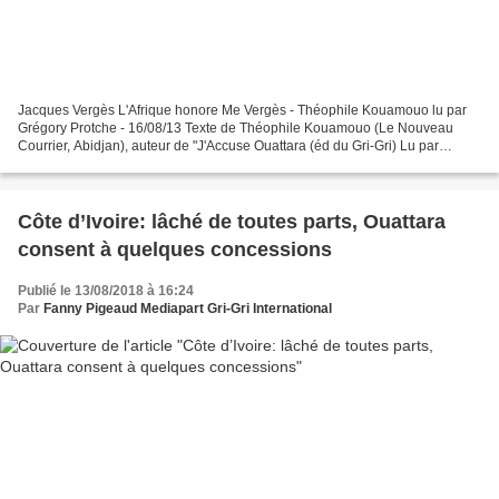
Jacques Vergès L'Afrique honore Me Vergès - Théophile Kouamouo lu par
Grégory Protche - 16/08/13 Texte de Théophile Kouamouo (Le Nouveau
Courrier, Abidjan), auteur de "J'Accuse Ouattara (éd du Gri-Gri) Lu par
Grégory Protche www.legrigriinternational.com...
Côte d’Ivoire: lâché de toutes parts, Ouattara
consent à quelques concessions
Publié le 13/08/2018 à 16:24
Par
Fanny Pigeaud Mediapart Gri-Gri International