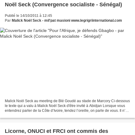
Noël Seck (Convergence socialiste - Sénégal)
Publié le 14/10/2011 à 12:45
Par
Malick Noël Seck - mil'pat masioni www.legrigriinternational.com
Malick Noël Seck au meeting de Blé Goudé au stade de Marcory Ci-dessous
le texte qui a valu à Malick Noël Seck d'être invité à Abidjan Lorsque vous
entendrez parler de la Côte d’Ivoire, tendez l’oreille, on parle de vous. Il n’y a
pas de crise ivoirienne,...
Licorne, ONUCI et FRCI ont commis des