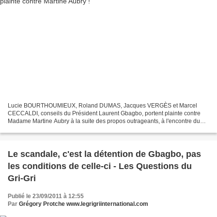
Lucie BOURTHOUMIEUX, Roland DUMAS, Jacques VERGÈS et Marcel
CECCALDI, conseils du Président Laurent Gbagbo, portent plainte contre
Madame Martine Aubry à la suite des propos outrageants, à l'encontre du
Président Laurent Gbagbo, tenus lors de l'émission...
Le scandale, c'est la détention de Gbagbo, pas
les conditions de celle-ci - Les Questions du
Gri-Gri
Publié le 23/09/2011 à 12:55
Par
Grégory Protche www.legrigriinternational.com