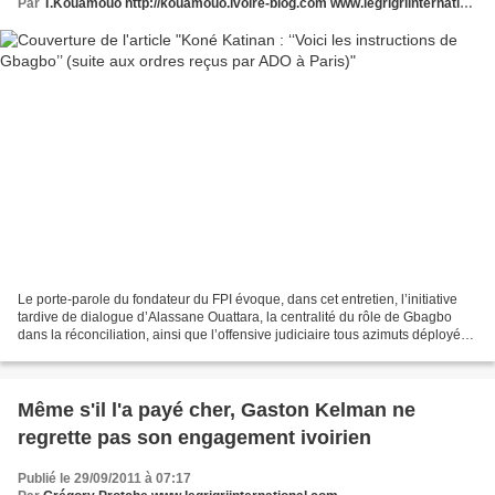
Par
T.Kouamouo http://kouamouo.ivoire-blog.com www.legrigriinternational.com
Le porte-parole du fondateur du FPI évoque, dans cet entretien, l’initiative
tardive de dialogue d’Alassane Ouattara, la centralité du rôle de Gbagbo
dans la réconciliation, ainsi que l’offensive judiciaire tous azimuts déployée
en ce moment. L’actualité...
Même s'il l'a payé cher, Gaston Kelman ne
regrette pas son engagement ivoirien
Publié le 29/09/2011 à 07:17