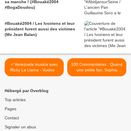
sa manche ! (#Bouaké2004
#BogaDoudou)
#Bouaké2004 / Les Ivoiriens et leur
président furent aussi des victimes
(Me Jean Balan)
< Venezuela musica avec
100 Commentaires : Quand
Ricky La Llama - Vuelvo a
une petite fan, Sophia
Nace
Grace rencontre Nicki Minaj
>
Hébergé par Overblog
Top articles
Pages
Contact
Signaler un abus