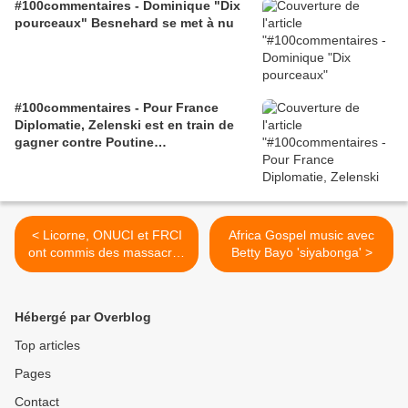
#100commentaires - Dominique "Dix
pourceaux" Besnehard se met à nu
#100commentaires - Pour France
Diplomatie, Zelenski est en train de
gagner contre Poutine…
< Licorne, ONUCI et FRCI
Africa Gospel music avec
ont commis des massacres
Betty Bayo 'siyabonga' >
à Abdijan - M. Galy (3) -
8/10/2011
Hébergé par Overblog
Top articles
Pages
Contact