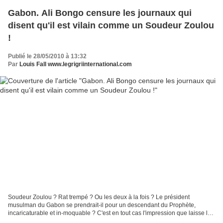
Gabon. Ali Bongo censure les journaux qui
disent qu'il est vilain comme un Soudeur Zoulou
!
Publié le 28/05/2010 à 13:32
Par
Louis Fall www.legrigriinternational.com
Soudeur Zoulou ? Rat trempé ? Ou les deux à la fois ? Le président
musulman du Gabon se prendrait-il pour un descendant du Prophète,
incaricaturable et in-moquable ? C'est en tout cas l'impression que laisse la
énième suspension d'un journal gabonais,...