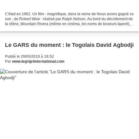
C'était en 1962. Un film - magnifique, dans la veine de Nous avons gagné ce
soir , de Robert Wise - réalisé par Ralph Nelson. Au bord du décollement de
la rétine, Mountain Rivera (même en cinéma, les noms de boxeurs tapent),
doit mettre un terme à une...
Le GARS du moment : le Togolais David Agbodji
Publié le 29/05/2010 à 18:52
Par
www.legrigriinternational.com