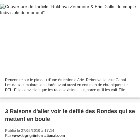
Rencontre sur le plateau d'une émission d'Arte. Retrouvailles sur Canal +.
Les deux cumulards ont dorénavant aussi en commun de chroniquer sur
RTL. Et la conviction que les races existent. Lui, parce qu'il les voit. Elle,
parce que lui les voit. En ce...
3 Raisons d'aller voir le défilé des Rondes qui se
mettent en boule
Publié le 27/05/2010 à 17:14
Par
www.legrigriinternational.com