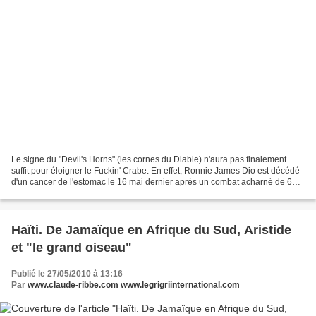
Le signe du "Devil's Horns" (les cornes du Diable) n'aura pas finalement
suffit pour éloigner le Fuckin' Crabe. En effet, Ronnie James Dio est décédé
d'un cancer de l'estomac le 16 mai dernier après un combat acharné de 6
mois contre cette saleté de maladie....
Haïti. De Jamaïque en Afrique du Sud, Aristide
et "le grand oiseau"
Publié le 27/05/2010 à 13:16
Par
www.claude-ribbe.com www.legrigriinternational.com