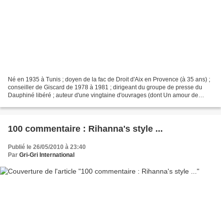
Né en 1935 à Tunis ; doyen de la fac de Droit d'Aix en Provence (à 35 ans) ;
conseiller de Giscard de 1978 à 1981 ; dirigeant du groupe de presse du
Dauphiné libéré ; auteur d'une vingtaine d'ouvrages (dont Un amour de
Love, cinq ans avec mon yorkshire...
100 commentaire : Rihanna's style ...
Publié le 26/05/2010 à 23:40
Par
Gri-Gri International