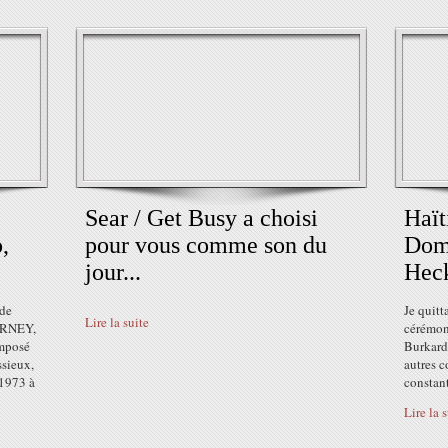
Sear / Get Busy a choisi
Haït
,
pour vous comme son du
Domi
jour...
Heck
 de
Je quitt
Lire la suite
OURNEY,
cérémoni
imposé
Burkard 
sieux,
autres c
 1973 à
constant
Lire la 