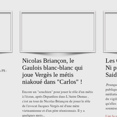
Nicolas Briançon, le
Les 
Gaulois blanc-blanc qui
Ni p
 PS :
joue Vergès le métis
Said
niakoué dans "Carlos" !
.Pourqu
publique
Encore un "souchien" pour jouer le rôle d'un métis
médiatiq
à l'écran, après Depardieu dans L'Autre Dumas ,
du vigi
c'est au tour de Nicolas Briançon de jouer le rôle
qu'elles
de l'avocat Jacques Vergès né d'une mère
soumises
vietnamienne et d'un père réunionnais. Il y a
quelques mois...
Lire la 