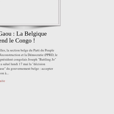
Gaou : La Belgique
end le Congo !
les, la section belge du Parti du Peuple
 Reconstruction et la Démocratie (PPRD, le
 président congolais Joseph "Battling Jo"
 a salué lundi 17 mai la "décision
use" du gouvernement belge : accepter
ion à...
suite