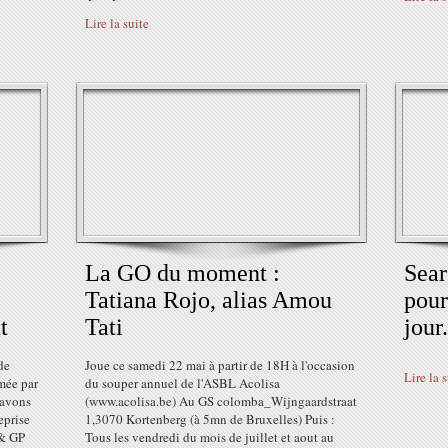
Lire la suite
La GO du moment :
Sear
Tatiana Rojo, alias Amou
pour
t
Tati
jour.
de
Joue ce samedi 22 mai à partir de 18H à l'occasion
Lire la 
imée par
du souper annuel de l'ASBL Acolisa
 avons
(www.acolisa.be) Au GS colomba_Wijngaardstraat
eprise
1,3070 Kortenberg (à 5mn de Bruxelles) Puis :
 & GP
Tous les vendredi du mois de juillet et aout au