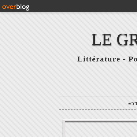
LE G
Littérature - P
ACC