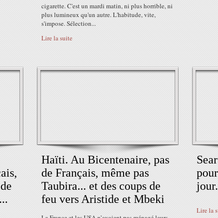
cigarette. C'est un mardi matin, ni plus horrible, ni
plus lumineux qu'un autre. L'habitude, vite,
s'impose. Sélection...
Lire la suite
Haïti. Au Bicentenaire, pas
Sear
ais,
de Français, même pas
pour
 de
Taubira... et des coups de
jour.
..
feu vers Aristide et Mbeki
Lire la 
La France et les USA n’avaient pas ménagé leurs