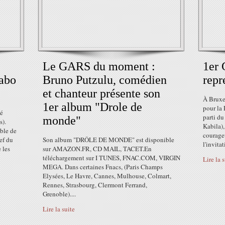
Le GARS du moment :
1er 
labo
Bruno Putzulu, comédien
repr
et chanteur présente son
À Bruxel
1er album "Drole de
pour la
té
parti du
monde"
s).
Kabila),
able de
courage
ef du
Son album "DRÔLE DE MONDE" est disponible
l'invitat
e les
sur AMAZON.FR, CD MAIL, TACET.En
téléchargement sur I TUNES, FNAC.COM, VIRGIN
Lire la 
MEGA. Dans certaines Fnacs, (Paris Champs
Elysées, Le Havre, Cannes, Mulhouse, Colmart,
Rennes, Strasbourg, Clermont Ferrand,
Grenoble)....
Lire la suite