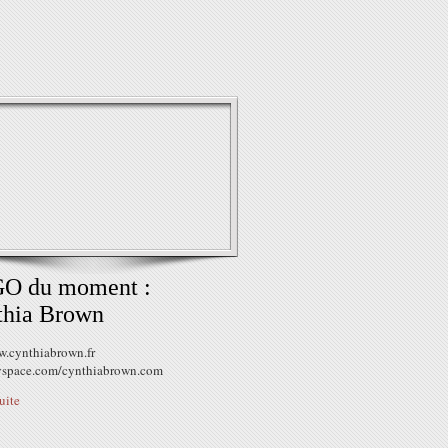
GO du moment :
thia Brown
w.cynthiabrown.fr
space.com/cynthiabrown.com
suite