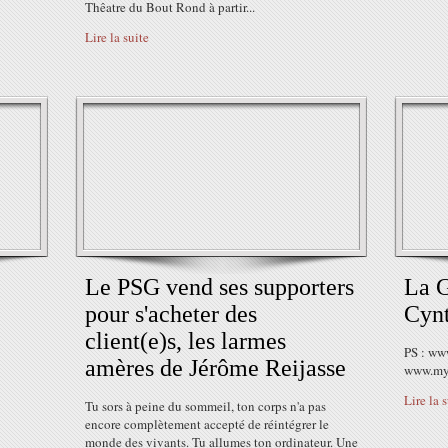
Thêatre du Bout Rond à partir...
Lire la suite
Le PSG vend ses supporters
La 
pour s'acheter des
Cyn
client(e)s, les larmes
PS : ww
amères de Jérôme Reijasse
www.my
Lire la 
Tu sors à peine du sommeil, ton corps n'a pas
encore complètement accepté de réintégrer le
monde des vivants. Tu allumes ton ordinateur. Une