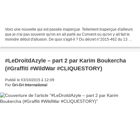
Voici une nouvelle qui est passée inaperçue. Tellement inaperçue d'ailleurs
que je n'ai pas souvenir qu'on en ait parlé au Convent ou qu'on y ait fait le
moindre début d'allusion. De quoi s'agit-il ? Du décret n°2015-462 du 13 mai
2015 portant attribution...
#LeDroitdAzyle – part 2 par Karim Boukercha
(#Graffiti #WildWar #CLIQUESTORY)
Publié le 03/10/2015 à 12:09
Par
Gri-Gri International