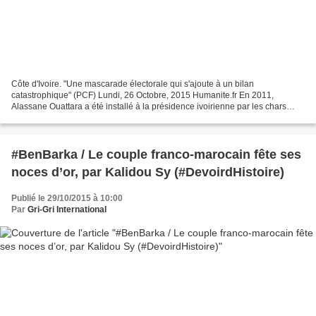
Côte d'Ivoire. "Une mascarade électorale qui s'ajoute à un bilan
catastrophique" (PCF) Lundi, 26 Octobre, 2015 Humanite.fr En 2011,
Alassane Ouattara a été installé à la présidence ivoirienne par les chars
français à l'issue d'une élection contestée....
#BenBarka / Le couple franco-marocain fête ses
noces d’or, par Kalidou Sy (#DevoirdHistoire)
Publié le 29/10/2015 à 10:00
Par
Gri-Gri International