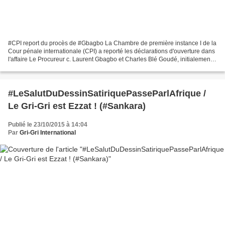
‪#‎CPI‬ report du procès de ‪#‎Gbagbo‬ La Chambre de première instance I de la
Cour pénale internationale (CPI) a reporté les déclarations d'ouverture dans
l'affaire Le Procureur c. Laurent Gbagbo et Charles Blé Goudé, initialement
prévues le 10 novembre...
#LeSalutDuDessinSatiriquePasseParlAfrique /
Le Gri-Gri est Ezzat ! (#Sankara)
Publié le 23/10/2015 à 14:04
Par
Gri-Gri International