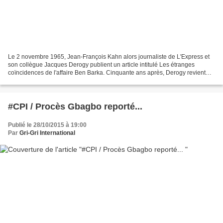
Le 2 novembre 1965, Jean-François Kahn alors journaliste de L'Express et
son collègue Jacques Derogy publient un article intitulé Les étranges
coïncidences de l'affaire Ben Barka. Cinquante ans après, Derogy revient
sur la révélation d’un scandale d’état....
#CPI / Procès Gbagbo reporté...
Publié le 28/10/2015 à 19:00
Par
Gri-Gri International