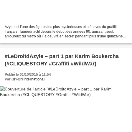
Azyle est l’une des figures les plus mystérieuses et créatives du graffiti
français. Tagueur actif depuis le début des années 90, agissant seul,
amoureux du métro où il a oeuvré en secret pendant plus d’une quinzaine
d’années, c’est une légende du milieu....
#LeDroitdAzyle – part 1 par Karim Boukercha
(#CLIQUESTORY #Graffiti #WildWar)
Publié le 01/10/2015 à 11:54
Par
Gri-Gri International