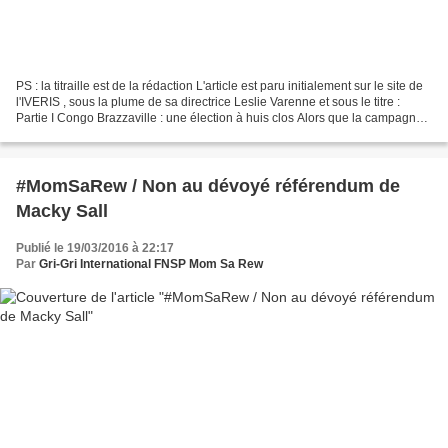
PS : la titraille est de la rédaction L'article est paru initialement sur le site de
l'IVERIS , sous la plume de sa directrice Leslie Varenne et sous le titre :
Partie I Congo Brazzaville : une élection à huis clos Alors que la campagne
pour l’élection...
#MomSaRew / Non au dévoyé référendum de
Macky Sall
Publié le 19/03/2016 à 22:17
Par
Gri-Gri International FNSP Mom Sa Rew