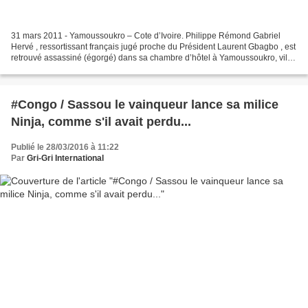
31 mars 2011 - Yamoussoukro – Cote d’Ivoire. Philippe Rémond Gabriel
Hervé , ressortissant français jugé proche du Président Laurent Gbagbo , est
retrouvé assassiné (égorgé) dans sa chambre d’hôtel à Yamoussoukro, ville
tombée sous le contrôle des forces...
#Congo / Sassou le vainqueur lance sa milice
Ninja, comme s'il avait perdu...
Publié le 28/03/2016 à 11:22
Par
Gri-Gri International