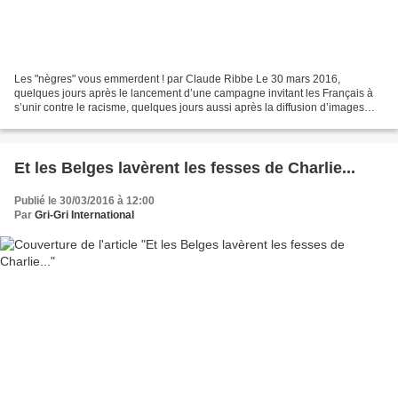
Les "nègres" vous emmerdent ! par Claude Ribbe Le 30 mars 2016,
quelques jours après le lancement d’une campagne invitant les Français à
s’unir contre le racisme, quelques jours aussi après la diffusion d’images
choquantes montrant un jeune lycéen roué...
Et les Belges lavèrent les fesses de Charlie...
Publié le 30/03/2016 à 12:00
Par
Gri-Gri International