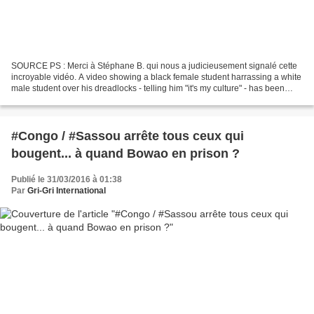
SOURCE PS : Merci à Stéphane B. qui nous a judicieusement signalé cette
incroyable vidéo. A video showing a black female student harrassing a white
male student over his dreadlocks - telling him "it's my culture" - has been
viewed more than one million...
#Congo / #Sassou arrête tous ceux qui
bougent... à quand Bowao en prison ?
Publié le 31/03/2016 à 01:38
Par
Gri-Gri International