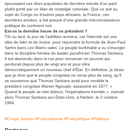
épousaient ces dires populistes de dernière minute d'un parti
plutôt porté par un élan de nostalgie coloniale. Que ce soit au
sujet du Congo ou d'autres pays africains, la France, ces
dernières années, a fait preuve d'une grande méconnaissance
politique du continent noir.
Est-ce la dernière heure de ce président ?
Tôt ou tard, le jour de l'addition arrivera, car l'éternité est une
idée de fakir et de moine, pour reprendre la formule de Jean-Paul
Sartre dans
Les Mains sales
. Le peuple burkinabè a su s'insurger
dans la discipline héritée du leader panafricain Thomas Sankara.
Il est descendu dans la rue pour renverser un pouvoir qui
perdurait depuis plus de vingt ans et pour élire
démocratiquement un nouveau chef d'État. En définitive, je dirais
que je rêve que le peuple congolais ne verse plus de sang, qu'il
se souvienne que Thomas Sankara avait pour modèle le
président congolais Marien Ngouabi, assassiné en 1977. «
Quand le peuple se met debout, l'impérialisme tremble », clamait
alors Thomas Sankara aux États-Unis, à Harlem, le 3 octobre
1984.
#Congo Sassou
#Francophonie
#Françafrique
#Politique