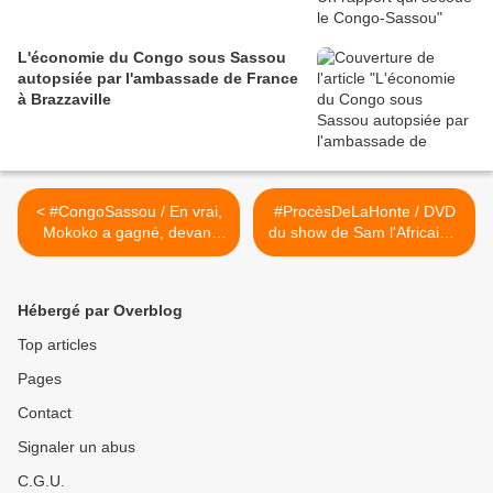
L'économie du Congo sous Sassou
autopsiée par l'ambassade de France
à Brazzaville
< #CongoSassou / En vrai,
#ProcèsDeLaHonte / DVD
Mokoko a gagné, devant
du show de Sam l'Africain à
Kolélas et Salissa...
la CPI en vente à Abidjan
(#100Commentaires
#FreeGbagbo) >
Hébergé par Overblog
Top articles
Pages
Contact
Signaler un abus
C.G.U.