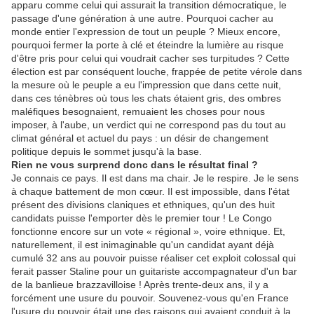
apparu comme celui qui assurait la transition démocratique, le
passage d'une génération à une autre. Pourquoi cacher au
monde entier l'expression de tout un peuple ? Mieux encore,
pourquoi fermer la porte à clé et éteindre la lumière au risque
d'être pris pour celui qui voudrait cacher ses turpitudes ? Cette
élection est par conséquent louche, frappée de petite vérole dans
la mesure où le peuple a eu l'impression que dans cette nuit,
dans ces ténèbres où tous les chats étaient gris, des ombres
maléfiques besognaient, remuaient les choses pour nous
imposer, à l'aube, un verdict qui ne correspond pas du tout au
climat général et actuel du pays : un désir de changement
politique depuis le sommet jusqu'à la base.
Rien ne vous surprend donc dans le résultat final ?
Je connais ce pays. Il est dans ma chair. Je le respire. Je le sens
à chaque battement de mon cœur. Il est impossible, dans l'état
présent des divisions claniques et ethniques, qu'un des huit
candidats puisse l'emporter dès le premier tour ! Le Congo
fonctionne encore sur un vote « régional », voire ethnique. Et,
naturellement, il est inimaginable qu'un candidat ayant déjà
cumulé 32 ans au pouvoir puisse réaliser cet exploit colossal qui
ferait passer Staline pour un guitariste accompagnateur d'un bar
de la banlieue brazzavilloise ! Après trente-deux ans, il y a
forcément une usure du pouvoir. Souvenez-vous qu'en France
l'usure du pouvoir était une des raisons qui avaient conduit à la