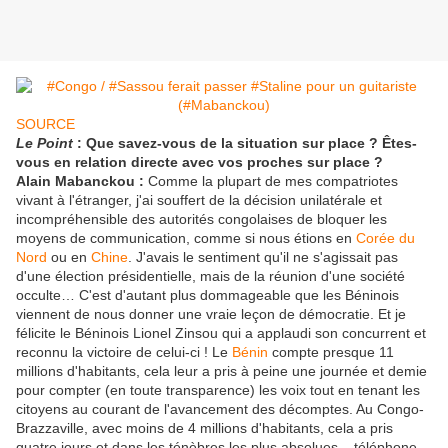
SOURCE
Le Point
: Que savez-vous de la situation sur place ? Êtes-
vous en relation directe avec vos proches sur place ?
Alain Mabanckou :
Comme la plupart de mes compatriotes
vivant à l'étranger, j'ai souffert de la décision unilatérale et
incompréhensible des autorités congolaises de bloquer les
moyens de communication, comme si nous étions en
Corée du
Nord
ou en
Chine
. J'avais le sentiment qu'il ne s'agissait pas
d'une élection présidentielle, mais de la réunion d'une société
occulte… C'est d'autant plus dommageable que les Béninois
viennent de nous donner une vraie leçon de démocratie. Et je
félicite le Béninois Lionel Zinsou qui a applaudi son concurrent et
reconnu la victoire de celui-ci ! Le
Bénin
compte presque 11
millions d'habitants, cela leur a pris à peine une journée et demie
pour compter (en toute transparence) les voix tout en tenant les
citoyens au courant de l'avancement des décomptes. Au Congo-
Brazzaville, avec moins de 4 millions d'habitants, cela a pris
quatre jours et dans les ténèbres les plus absolues – téléphone,