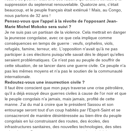
suppression du septennat renouvelable. Quatorze ans, c'était
beaucoup, et le peuple français était exténué ! Mais, au Congo,
nous parlons de 32 ans !
Pensez-vous que l'appel à la révolte de l'opposant Jean-
Marie Michel Mokoko sera suivi ?
Je ne suis pas un partisan de la violence. Cela mettrait en danger
la jeunesse congolaise, avec ce que cela implique comme
conséquences en temps de guerre : veufs, orphelins, viols,
refugiés, famine, terreur, etc. L'opposition n'avait qu'à ne pas
participer à ces élections puisqu'elle savait dès le départ qu'elles
seraient problématiques. Ce n'est pas au peuple de souffrir de
cette situation, de se lancer dans une guerre civile. Ce peuple n'a
pas les mêmes moyens et n'a pas le soutien de la communauté
internationale.
Redoutez-vous une insurrection civile ?
Il faut être conscient que mon pays traverse une crise pétrolière,
qu'il a déjà essuyé deux guerres civiles à cause de l'or noir et que
le peuple congolais n'a jamais, mais jamais, profité de cette
manne. J'ai du mal à croire que le président Sassou et son
entourage seront tout d'un coup habités par l'Esprit-Saint et se
consacreront de manière désintéressée au bien-être du peuple
congolais en lui construisant des routes, des écoles, des
infrastructures sanitaires, des nouvelles technologies, des sites