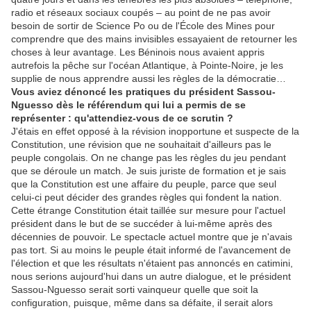
radio et réseaux sociaux coupés – au point de ne pas avoir
besoin de sortir de Science Po ou de l'École des Mines pour
comprendre que des mains invisibles essayaient de retourner les
choses à leur avantage. Les Béninois nous avaient appris
autrefois la pêche sur l'océan Atlantique, à Pointe-Noire, je les
supplie de nous apprendre aussi les règles de la démocratie…
Vous aviez dénoncé les pratiques du président Sassou-
Nguesso dès le référendum qui lui a permis de se
représenter : qu'attendiez-vous de ce scrutin ?
J'étais en effet opposé à la révision inopportune et suspecte de la
Constitution, une révision que ne souhaitait d'ailleurs pas le
peuple congolais. On ne change pas les règles du jeu pendant
que se déroule un match. Je suis juriste de formation et je sais
que la Constitution est une affaire du peuple, parce que seul
celui-ci peut décider des grandes règles qui fondent la nation.
Cette étrange Constitution était taillée sur mesure pour l'actuel
président dans le but de se succéder à lui-même après des
décennies de pouvoir. Le spectacle actuel montre que je n'avais
pas tort. Si au moins le peuple était informé de l'avancement de
l'élection et que les résultats n'étaient pas annoncés en catimini,
nous serions aujourd'hui dans un autre dialogue, et le président
Sassou-Nguesso serait sorti vainqueur quelle que soit la
configuration, puisque, même dans sa défaite, il serait alors