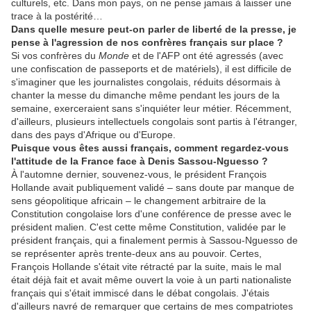
culturels, etc. Dans mon pays, on ne pense jamais à laisser une
trace à la postérité…
Dans quelle mesure peut-on parler de liberté de la presse, je
pense à l'agression de nos confrères français sur place ?
Si vos confrères du
Monde
et de l'AFP ont été agressés (avec
une confiscation de passeports et de matériels), il est difficile de
s'imaginer que les journalistes congolais, réduits désormais à
chanter la messe du dimanche même pendant les jours de la
semaine, exerceraient sans s'inquiéter leur métier. Récemment,
d'ailleurs, plusieurs intellectuels congolais sont partis à l'étranger,
dans des pays d'Afrique ou d'Europe.
Puisque vous êtes aussi français, comment regardez-vous
l'attitude de la France face à Denis Sassou-Nguesso ?
À l'automne dernier, souvenez-vous, le président François
Hollande avait publiquement validé – sans doute par manque de
sens géopolitique africain – le changement arbitraire de la
Constitution congolaise lors d'une conférence de presse avec le
président malien. C'est cette même Constitution, validée par le
président français, qui a finalement permis à Sassou-Nguesso de
se représenter après trente-deux ans au pouvoir. Certes,
François Hollande s'était vite rétracté par la suite, mais le mal
était déjà fait et avait même ouvert la voie à un parti nationaliste
français qui s'était immiscé dans le débat congolais. J'étais
d'ailleurs navré de remarquer que certains de mes compatriotes