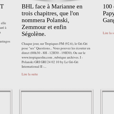
NT
BHL face à Marianne en
100
trois chapitres, que l'on
Papy
nommera Polanski,
Gang
 elle
Zemmour et enfin
aré à
a
Ségolène.
Lire la 
uringos
Chaque jour, sur Tropiques FM (92.6), le Gri-Gri
pose "ses" Questions... Vous pouvez les écouter en
direct (00h30 - 8H - 12H30 - 19H30). Ou sur le
www.tropiquesfm.com , rubrique archives. I -
Polanski GRI GRI 24 02 10 by Le Gri-Gri
International II -...
Lire la suite