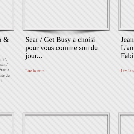
n &
Sear / Get Busy a choisi
Jean
pour vous comme son du
L'am
jour...
Fabi
ure",
osant"
tait à
Lire la suite
Lire la 
ente du
ui