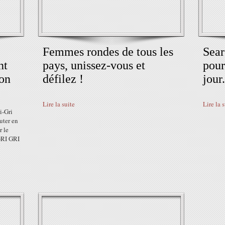
Femmes rondes de tous les
Sear
nt
pays, unissez-vous et
pour
son
défilez !
jour.
Lire la suite
Lire la 
i-Gri
uter en
r le
GRI GRI