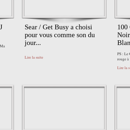
J
Sear / Get Busy a choisi
100 
pour vous comme son du
Noir
jour...
Blan
 Ma
PS : Le 
Lire la suite
rouge à f
Lire la 