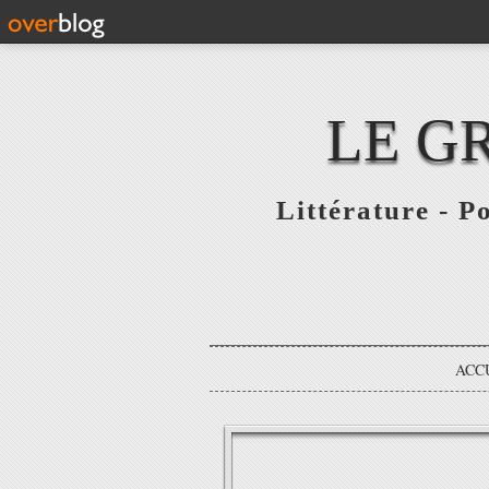
LE G
Littérature - P
ACC