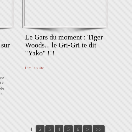
Le Gars du moment : Tiger
 sur
Woods... le Gri-Gri te dit
"Yako" !!!
Lire la suite
use
 Le
 de
un
1
2
3
4
5
6
>
>>