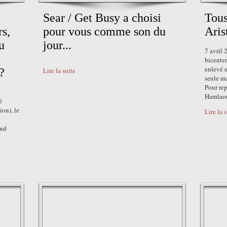
Sear / Get Busy a choisi
Tous
s,
pour vous comme son du
Aris
u
jour...
7 avril 
bicenten
enlevé e
?
Lire la suite
seule ma
Pour rep
Hamlaou
é
ion), le
Lire la 
end