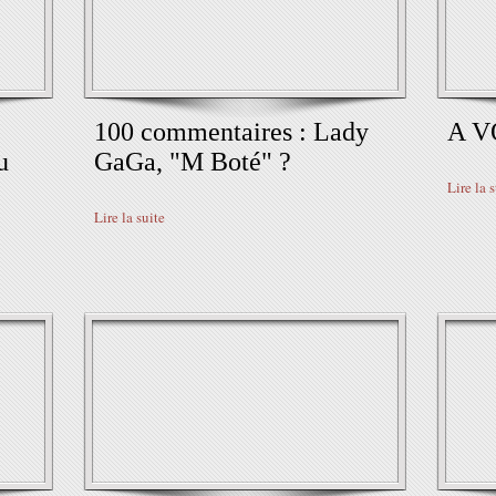
100 commentaires : Lady
A V
u
GaGa, "M Boté" ?
Lire la 
Lire la suite