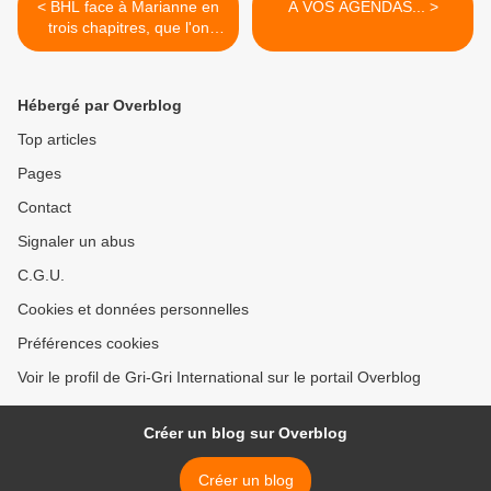
< BHL face à Marianne en
A VOS AGENDAS... >
trois chapitres, que l'on
nommera Polanski,
Zemmour et enfin
Ségolène.
Hébergé par Overblog
Top articles
Pages
Contact
Signaler un abus
C.G.U.
Cookies et données personnelles
Préférences cookies
Voir le profil de Gri-Gri International sur le portail Overblog
Créer un blog sur Overblog
Créer un blog