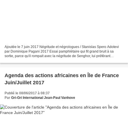
Ajoutée le 7 juin 2017 Négritude et négrologues / Stanislas Spero Adotevi
par Dominique Pagani 2017 Essai pamphlétaire qui fit grand bruit à sa
sortie, parce qu'il rompait avec la négritude de Senghor, lui préférant
l'universalité. L'auteur, Stanislas...
Agenda des actions africaines en Île de France
Juin/Juillet 2017
Publié le 08/06/2017 à 08:37
Par
Gri-Gri International Jean-Paul Vanhove