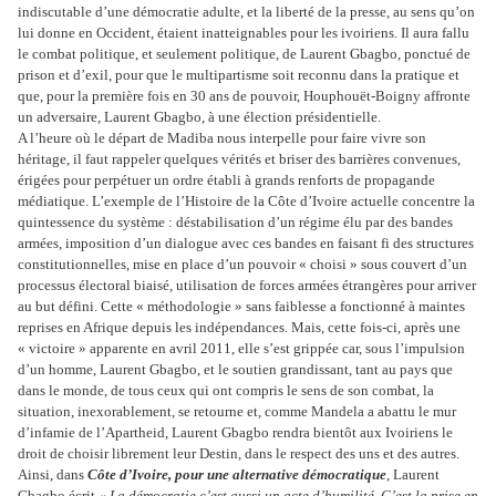
indiscutable d’une démocratie adulte, et la liberté de la presse, au sens qu’on
lui donne en Occident, étaient inatteignables pour les ivoiriens. Il aura fallu
le combat politique, et seulement politique, de Laurent Gbagbo, ponctué de
prison et d’exil, pour que le multipartisme soit reconnu dans la pratique et
que, pour la première fois en 30 ans de pouvoir, Houphouët-Boigny affronte
un adversaire, Laurent Gbagbo, à une élection présidentielle.
A l’heure où le départ de Madiba nous interpelle pour faire vivre son
héritage, il faut rappeler quelques vérités et briser des barrières convenues,
érigées pour perpétuer un ordre établi à grands renforts de propagande
médiatique. L’exemple de l’Histoire de la Côte d’Ivoire actuelle concentre la
quintessence du système : déstabilisation d’un régime élu par des bandes
armées, imposition d’un dialogue avec ces bandes en faisant fi des structures
constitutionnelles, mise en place d’un pouvoir « choisi » sous couvert d’un
processus électoral biaisé, utilisation de forces armées étrangères pour arriver
au but défini. Cette « méthodologie » sans faiblesse a fonctionné à maintes
reprises en Afrique depuis les indépendances. Mais, cette fois-ci, après une
« victoire » apparente en avril 2011, elle s’est grippée car, sous l’impulsion
d’un homme, Laurent Gbagbo, et le soutien grandissant, tant au pays que
dans le monde, de tous ceux qui ont compris le sens de son combat, la
situation, inexorablement, se retourne et, comme Mandela a abattu le mur
d’infamie de l’Apartheid, Laurent Gbagbo rendra bientôt aux Ivoiriens le
droit de choisir librement leur Destin, dans le respect des uns et des autres.
Ainsi, dans
Côte d’Ivoire, pour une alternative démocratique
, Laurent
Gbagbo écrit
« La démocratie c’est aussi un acte d’humilité. C’est la prise en