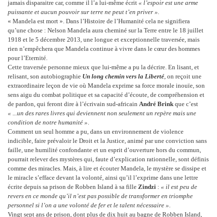
jamais disparaitre car, comme il l’a lui-même écrit
« l’espoir est une arme
puissante et aucun pouvoir sur terre ne peut t’en priver ».
« Mandela est mort ». Dans l’Histoire de l’Humanité cela ne signifiera
qu’une chose : Nelson Mandela aura cheminé sur la Terre entre le 18 juillet
1918 et le 5 décembre 2013, une longue et exceptionnelle traversée, mais
rien n’empêchera que Mandela continue à vivre dans le cœur des hommes
pour l’Eternité.
Cette traversée personne mieux que lui-même a pu la décrire. En lisant, et
relisant, son autobiographie
Un long chemin vers la Liberté
, on reçoit une
extraordinaire leçon de vie où Mandela exprime sa force morale inouïe, son
sens aigu du combat politique et sa capacité d’écoute, de compréhension et
de pardon, qui feront dire à l’écrivain sud-africain
André Brink
que c’est
« ...un des rares livres qui deviennent non seulement un repère mais une
condition de notre humanité »
.
Comment un seul homme a pu, dans un environnement de violence
indicible, faire prévaloir le Droit et la Justice, animé par une conviction sans
faille, une humilité confondante et un esprit d’ouverture hors du commun,
pourrait relever des mystères qui, faute d’explication rationnelle, sont définis
comme des miracles. Mais, à lire et écouter Mandela, le mystère se dissipe et
le miracle s’efface devant la volonté, ainsi qu’il l’exprime dans une lettre
écrite depuis sa prison de Robben Island à sa fille
Zindzi
:
« il est peu de
revers en ce monde qu’il n’est pas possible de transformer en triomphe
personnel si l’on a une volonté de fer et le talent nécessaire »
.
Vingt sept ans de prison, dont plus de dix huit au bagne de Robben Island,