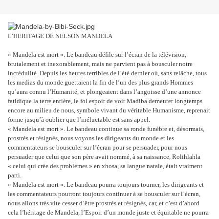
L’HERITAGE DE NELSON MANDELA
« Mandela est mort ». Le bandeau défile sur l’écran de la télévision,
brutalement et inexorablement, mais ne parvient pas à bousculer notre
incrédulité. Depuis les heures terribles de l’été dernier où, sans relâche, tous
les medias du monde guettaient la fin de l’un des plus grands Hommes
qu’aura connu l’Humanité, et plongeaient dans l’angoisse d’une annonce
fatidique la terre entière, le fol espoir de voir Madiba demeurer longtemps
encore au milieu de nous, symbole vivant du véritable Humanisme, reprenait
forme jusqu’à oublier que l’inéluctable est sans appel.
« Mandela est mort ». Le bandeau continue sa ronde funèbre et, désormais,
prostrés et résignés, nous voyons les dirigeants du monde et les
commentateurs se bousculer sur l’écran pour se persuader, pour nous
persuader que celui que son père avait nommé, à sa naissance, Rolihlahla
« celui qui crée des problèmes » en xhosa, sa langue natale, était vraiment
parti.
« Mandela est mort ». Le bandeau pourra toujours tourner, les dirigeants et
les commentateurs pourront toujours continuer à se bousculer sur l’écran,
nous allons très vite cesser d’être prostrés et résignés, car, et c’est d’abord
cela l’héritage de Mandela, l’Espoir d’un monde juste et équitable ne pourra