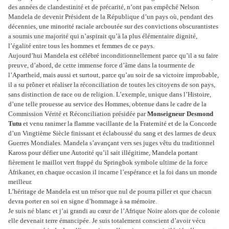
des années de clandestinité et de précarité, n’ont pas empêché Nelson
Mandela de devenir Président de la République d’un pays où, pendant des
décennies, une minorité raciale arcboutée sur des convictions obscurantistes
a soumis une majorité qui n’aspirait qu’à la plus élémentaire dignité,
l’égalité entre tous les hommes et femmes de ce pays.
Aujourd’hui Mandela est célébré inconditionnellement parce qu’il a su faire
preuve, d’abord, de cette immense force d’âme dans la tourmente de
l’Apartheid, mais aussi et surtout, parce qu’au soir de sa victoire improbable,
il a su prôner et réaliser la réconciliation de toutes les citoyens de son pays,
sans distinction de race ou de religion. L’exemple, unique dans l’Histoire,
d’une telle prouesse au service des Hommes, obtenue dans le cadre de la
Commission Vérité et Réconciliation présidée par
Monseigneur Desmond
Tutu
et venu ranimer la flamme vacillante de la Fraternité et de la Concorde
d’un Vingtième Siècle finissant et éclaboussé du sang et des larmes de deux
Guerres Mondiales. Mandela s’avançant vers ses juges vêtu du traditionnel
Kaross pour défier une Autorité qu’il sait illégitime, Mandela portant
fièrement le maillot vert frappé du Springbok symbole ultime de la force
Afrikaner, en chaque occasion il incarne l’espérance et la foi dans un monde
meilleur.
L’héritage de Mandela est un trésor que nul de pourra piller et que chacun
devra porter en soi en signe d’hommage à sa mémoire.
Je suis né blanc et j’ai grandi au cœur de l’Afrique Noire alors que de colonie
elle devenait terre émancipée. Je suis totalement conscient d’avoir vécu