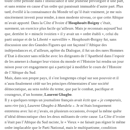
toute cette période dans l’insouciance d’une jeunesse privilégiée d’une part,
et sans remise en cause d’un ordre qui paraissait immuable d’autre part. Plus
tard, éveillé à la connaissance du Monde tel qu’il était vraiment, je me suis
sincèrement investi pour rendre, à mon modeste niveau, ce que cette Afrique
m’avait apporté. Dans la Côte d’Ivoire d’
Houphouët-Boigny
c’était,
surement, un exercice plus facile qu’ailleurs. Mais je reconnais aujourd’hui
que, derrière le « miracle ivoirien » il y avait un « ordre établi », celui du
parti unique et de la Liberté « surveillée ». Houphouët-Boigny fut, sans
discussion une des Grandes Figures qui ont façonné l’Afrique des
indépendances et, d’ailleurs, apôtre du Dialogue, il fut un des rares Hommes
d’Etat à discuter sans relâche avec les dirigeants de l’Apartheid dans l’espoir
de les amener à changer leur vision du monde et l’Histoire lui rendra un jour
raison pour cet engagement qui a participé à modifier le cours de l’Histoire
de l’Afrique du Sud.
Mais, dans son propre pays, il s’est longtemps crispé sur son pouvoir et il
n’aura finalement cédé sur les principes élémentaires d’une société
démocratique, au sens noble du terme, que par le combat, pacifique et
courageux, d’un homme,
Laurent Gbagbo
.
Il y a quelques temps un journaliste français avait écrit que
« je comparais,
sans rire
(sic)
, Laurent Gbagbo à Mandela »
. Je m’étais longuement
entretenu avec lui et j’avais, en plusieurs occasions, évoqué la même quête
d’idéal démocratique chez les deux militants de cette cause. La Côte d’ivoire
n’était pas l’Afrique du Sud raciste, le « Vieux » ne faisait pas régner le même
ordre implacable que le Parti National, mais le multipartisme, condition