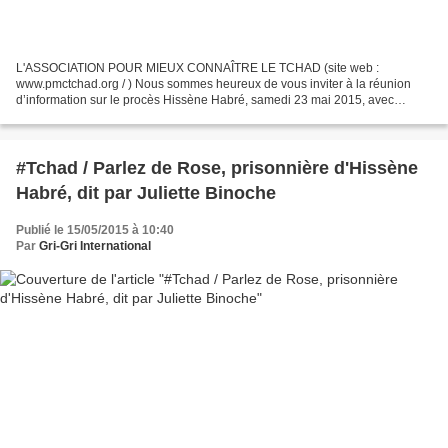
L'ASSOCIATION POUR MIEUX CONNAÎTRE LE TCHAD (site web :
www.pmctchad.org / ) Nous sommes heureux de vous inviter à la réunion
d’information sur le procès Hissène Habré, samedi 23 mai 2015, avec
projection du film-documentaire « Parler de Rose », réalisé...
#Tchad / Parlez de Rose, prisonnière d'Hissène
Habré, dit par Juliette Binoche
Publié le 15/05/2015 à 10:40
Par
Gri-Gri International