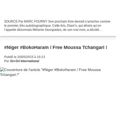
SOURCE Par MARC FOURNY Son prochain livre devrait s’arracher comme
le premier, très autobiographique. Cette fois, Diam’s, qui désire qu’on
l’appelle désormais Mélanie Georgiades, de son vrai nom, a décidé
d’évoquer sa vie spirituelle depuis sa conversion...
#Niger #BokoHaram / Free Moussa Tchangari !
Publié le 20/05/2015 à 10:13
Par
Gri-Gri International