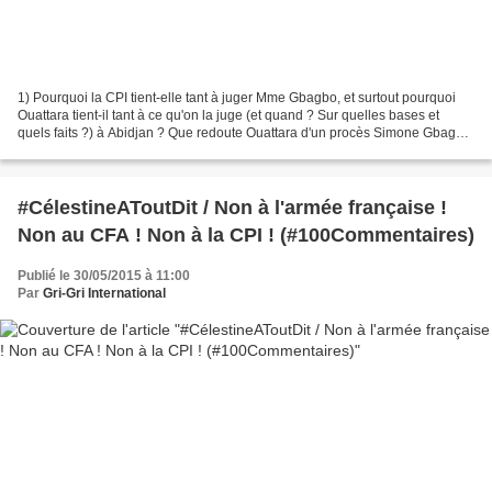
1) Pourquoi la CPI tient-elle tant à juger Mme Gbagbo, et surtout pourquoi
Ouattara tient-il tant à ce qu'on la juge (et quand ? Sur quelles bases et
quels faits ?) à Abidjan ? Que redoute Ouattara d'un procès Simone Gbagbo
en C I ? Le dossier ivoirien...
#CélestineAToutDit / Non à l'armée française !
Non au CFA ! Non à la CPI ! (#100Commentaires)
Publié le 30/05/2015 à 11:00
Par
Gri-Gri International