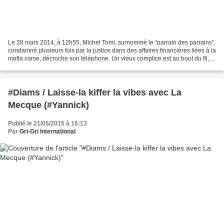
Le 28 mars 2014, à 12h55, Michel Tomi, surnommé le “parrain des parrains”,
condamné plusieurs fois par la justice dans des affaires financières liées à la
mafia corse, décroche son téléphone. Un vieux complice est au bout du fil,
Pierre-Nonce Lanfranchi,...
#Diams / Laisse-la kiffer la vibes avec La
Mecque (#Yannick)
Publié le 21/05/2015 à 16:13
Par
Gri-Gri International