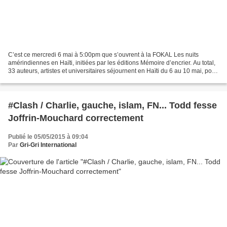
C’est ce mercredi 6 mai à 5:00pm que s’ouvrent à la FOKAL Les nuits
amérindiennes en Haïti, initiées par les éditions Mémoire d’encrier. Au total,
33 auteurs, artistes et universitaires séjournent en Haïti du 6 au 10 mai, pour
célébrer avec les auteurs...
#Clash / Charlie, gauche, islam, FN... Todd fesse
Joffrin-Mouchard correctement
Publié le 05/05/2015 à 09:04
Par
Gri-Gri International