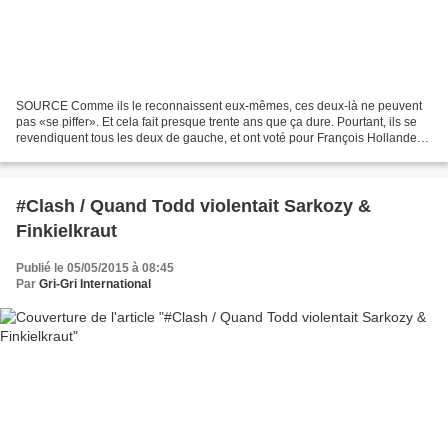
SOURCE Comme ils le reconnaissent eux-mêmes, ces deux-là ne peuvent
pas «se piffer». Et cela fait presque trente ans que ça dure. Pourtant, ils se
revendiquent tous les deux de gauche, et ont voté pour François Hollande
en 2012. Sinon, tout ou presque...
#Clash / Quand Todd violentait Sarkozy &
Finkielkraut
Publié le 05/05/2015 à 08:45
Par
Gri-Gri International