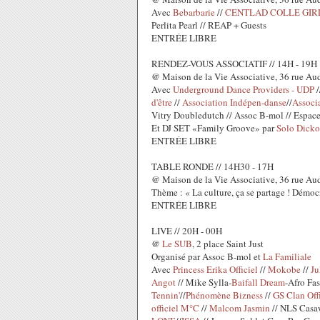
Avec
Bebarbarie
//
CENTLAD COLLE GIR
Perlita Pearl // REAP + Guests
ENTRÉE LIBRE
RENDEZ-VOUS ASSOCIATIF // 14H - 19H
@ Maison de la Vie Associative, 36 rue Au
Avec
Underground Dance Providers - UDP
/
d'être
//
Association Indépen-danse
//
Associa
Vitry Doubledutch // Assoc B-mol // Espace 
Et DJ SET «Family Groove» par
Solo Dicko
ENTRÉE LIBRE
TABLE RONDE // 14H30 - 17H
@ Maison de la Vie Associative, 36 rue Au
Thème : « La culture, ça se partage ! Démocra
ENTRÉE LIBRE
LIVE // 20H - 00H
@
Le SUB
, 2 place Saint Just
Organisé par Assoc B-mol et
La Familiale
Avec
Princess Erika Officiel
//
Mokobe
//
Ju
Angot
// Mike Sylla-
Baifall Dream
-Afro Fa
Tennin'
//
Phénomène Bizness
//
GS Clan Offi
officiel M°C
//
Malcom Jasmin
// NLS Casa