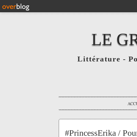
LE G
Littérature - P
ACC
#PrincessErika / Pour