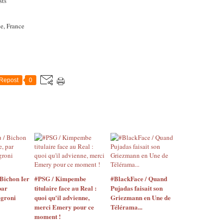
sts
e, France
Repost
0
Bichon Ier
#PSG / Kimpembe
#BlackFace / Quand
par
titulaire face au Real :
Pujadas faisait son
egroni
quoi qu'il advienne,
Griezmann en Une de
merci Emery pour ce
Télérama...
moment !