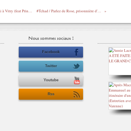
#CulturesDePaix / OMJ Festival le 10 mai à Vitry (feat Princess Erika, Mokobé et plein d'artistes, d'intellectuels...)
#Tchad / Parlez de Rose, prisonnière d'Hissène Habré, dit par Juliette Binoche
Nous sommes sociaux !
Facebook
Twitter
Youtube
Rss