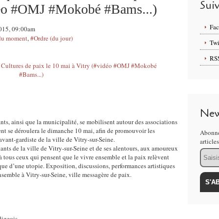
Sui
déo #OMJ #Mokobé #Bams...)
Fa
 2015, 09:00am
 du moment
,
#Ordre (du jour)
Twi
RS
New
ants, ainsi que la municipalité, se mobilisent autour des associations
nt se déroulera le dimanche 10 mai, afin de promouvoir les
Abonne
avant-gardiste de la ville de Vitry-sur-Seine.
article
ants de la ville de Vitry-sur-Seine et de ses alentours, aux amoureux
Email
 à tous ceux qui pensent que le vivre ensemble et la paix relèvent
que d’une utopie. Exposition, discussions, performances artistiques
nsemble à Vitry-sur-Seine, ville messagère de paix.
digeois