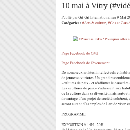
10 mai à Vitry (#vi
Publié par Gri-Gri International sur 9 Mai
Catégories :
#Arts & culture
,
#Gos et Gars
Page Facebook de OMJ
Page Facebook de l'évènement
De nombreux artistes, intellectuels et habit
de jeunesse vitriotes. Un grand rassembleme
«cultures de paix» et réaffirmer le caractère 
Les «cultures de paix» s’adressent aux habit
de la culture dans sa diversité, mais surtout
davantage d’un projet de société cohérent, 
seront autant d’exemples de l’art de vivre e
PROGRAMME
EXPOSITION // 14H - 20H
@ Maison de la Vie Associative, 36 rue Au