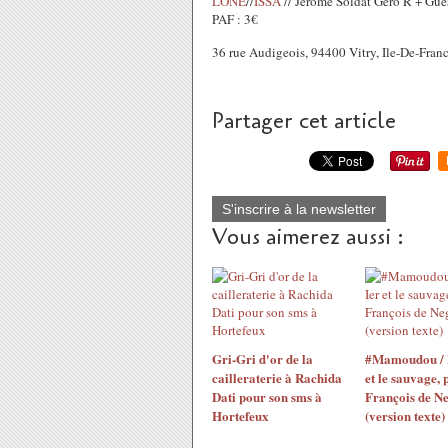
LONE
//
ISSA
// Jerome Soldat Gero R + Gue
PAF : 3€
36 rue Audigeois, 94400 Vitry, Ile-De-Franc
Partager cet article
S'inscrire à la newsletter
Vous aimerez aussi :
Gri-Gri d'or de la
#Mamoudou / 
cailleraterie à Rachida
et le sauvage, 
Dati pour son sms à
François de N
Hortefeux
(version texte)