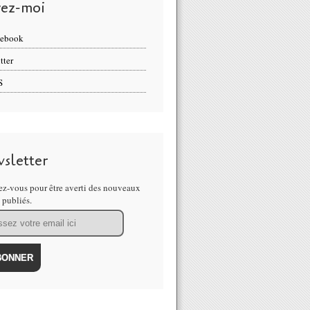
vez-moi
cebook
tter
S
sletter
z-vous pour être averti des nouveaux
s publiés.