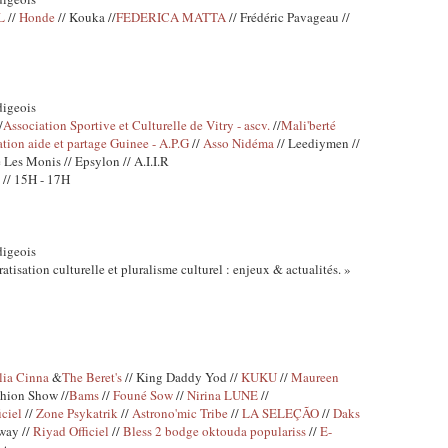
L
//
Honde
// Kouka //
FEDERICA MATTA
// Frédéric Pavageau //
digeois
/
Association Sportive et Culturelle de Vitry - ascv.
//
Mali'berté
tion aide et partage Guinee - A.P.G
//
Asso Nidéma
// Leediymen //
Les Monis // Epsylon // A.I.I.R
// 15H - 17H
digeois
tisation culturelle et pluralisme culturel : enjeux & actualités. »
lia Cinna
&
The Beret's
// King Daddy Yod //
KUKU
//
Maureen
shion Show //
Bams
//
Founé Sow
//
Nirina LUNE
//
ciel
//
Zone Psykatrik
//
Astrono'mic Tribe
//
LA SELEÇÃO
//
Daks
way //
Riyad Officiel
//
Bless 2 bodge oktouda populariss
//
E-