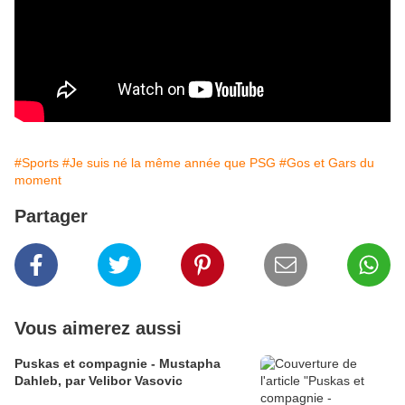
#Sports
#Je suis né la même année que PSG
#Gos et Gars du
moment
Partager
Vous aimerez aussi
Puskas et compagnie - Mustapha
Dahleb, par Velibor Vasovic