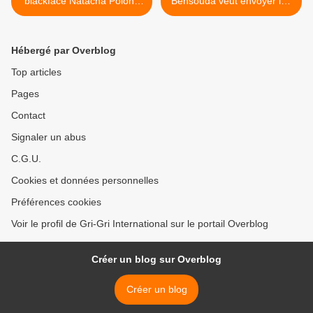
blackface Natacha Polony
Bensouda veut envoyer les
au Nutella (#Texte)
vilains Duterte et Maduro
auprès de Gbagbo >
Hébergé par Overblog
Top articles
Pages
Contact
Signaler un abus
C.G.U.
Cookies et données personnelles
Préférences cookies
Voir le profil de Gri-Gri International sur le portail Overblog
Créer un blog sur Overblog
Créer un blog