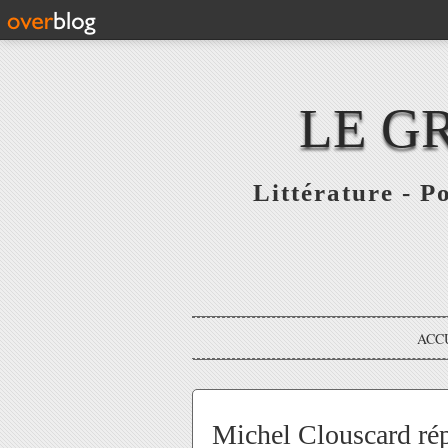
LE G
Littérature - P
ACC
Michel Clouscard rép