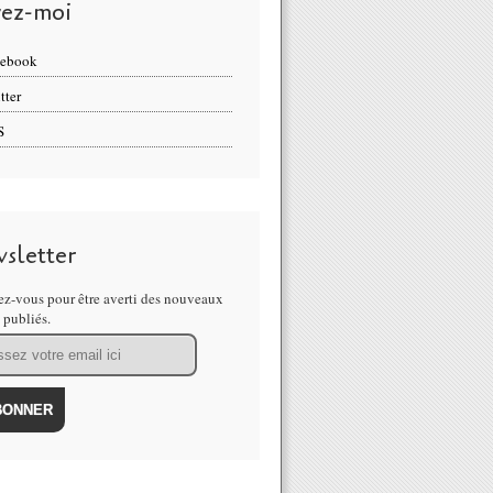
vez-moi
cebook
tter
S
sletter
z-vous pour être averti des nouveaux
s publiés.