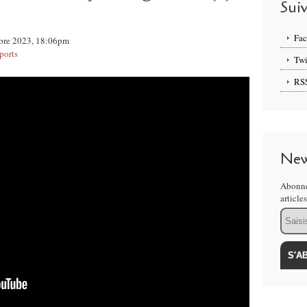
Sui
Fa
tobre 2023, 18:06pm
ports
Twi
RS
New
Abonne
article
Email