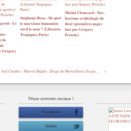
Michel Clouscard - Néo-
Stéphanie Roza - De quoi
fascisme et idéologie du
groni - Le
le marxisme humaniste
désir (premières pages
a
est-il le nom ? (Librairie
lues par Grégory
tre-
Tropiques, Paris)
Protche)
e de
hie
ar Grégory
Syd Charlus - Marvin Hagler : Éloge du Merveilleux (lu par Grégory Protche)
Nous sommes sociaux !
Facebook
Twitter