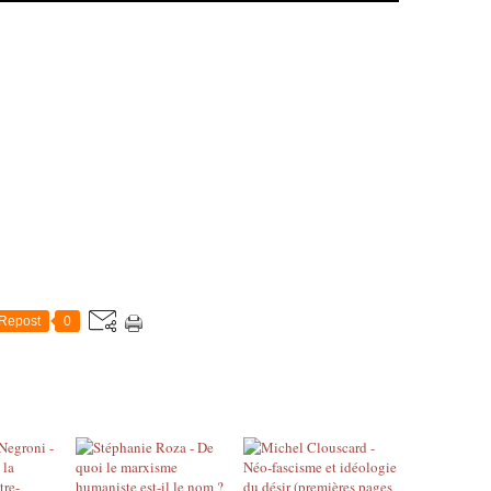
Repost
0