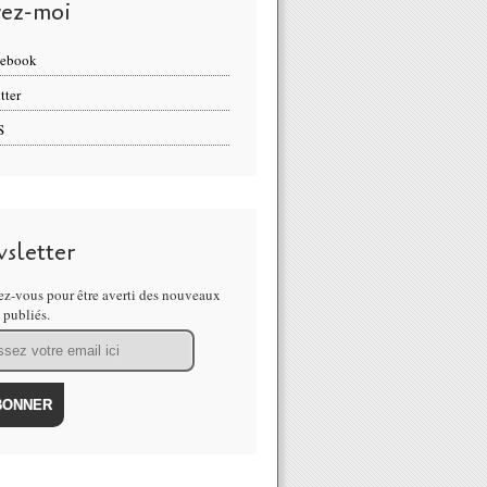
vez-moi
cebook
tter
S
sletter
z-vous pour être averti des nouveaux
s publiés.