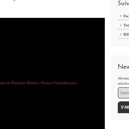
Sui
Fa
Twi
RS
New
Abonne
article
Email