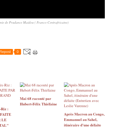
ie de Prudance Maidou ( Franco-Centrafricaine)
Repost
0
Mai 68 raconté par
Hubert-Félix Thiéfaine
Riz :
Après Macron au Congo,
 FAITE
Emmanuel au Sahel,
 LE
itinéraire d'une défaite
TAL"