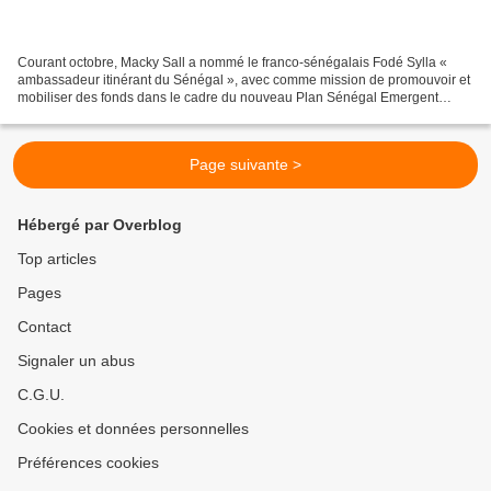
Courant octobre, Macky Sall a nommé le franco-sénégalais Fodé Sylla «
ambassadeur itinérant du Sénégal », avec comme mission de promouvoir et
mobiliser des fonds dans le cadre du nouveau Plan Sénégal Emergent
2014-2018. Selon Le Parisien (18/10), « le...
Page suivante >
Hébergé par Overblog
Top articles
Pages
Contact
Signaler un abus
C.G.U.
Cookies et données personnelles
Préférences cookies