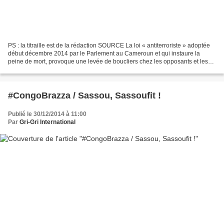
PS : la titraille est de la rédaction SOURCE La loi « antiterroriste » adoptée
début décembre 2014 par le Parlement au Cameroun et qui instaure la
peine de mort, provoque une levée de boucliers chez les opposants et les
mouvements sociaux locaux. Les...
#CongoBrazza / Sassou, Sassoufit !
Publié le 30/12/2014 à 11:00
Par
Gri-Gri International