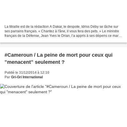
La titraille est de la rédaction A Dakar, le despote, Idriss Déby se lâche sur
ses parrains français. « Chantez à l'âne, il vous fera des pets. » Le ministre
français de la Défense, Jean Yves le Drian, l’a appris à ses dépens ce mardi
16 décembre...
#Cameroun / La peine de mort pour ceux qui
"menacent" seulement ?
Publié le 31/12/2014 à 12:10
Par
Gri-Gri International