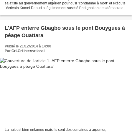
salafiste au gouvernement algérien pour qu'il "condamne à mort" et exécute
l'écrivain Kamel Daoud a légitimement suscité l'indignation des démocrates
du monde entier. Mais ils ignoraient qu'il...
L'AFP enterre Gbagbo sous le pont Bouygues à
péage Ouattara
Publié le 21/12/2014 à 14:00
Par
Gri-Gri International
La nuit est bien entamée mais ils sont des centaines à arpenter,