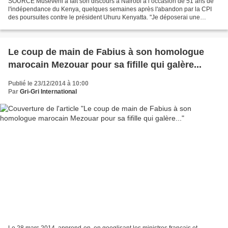
SOURCE Museveni a fait son discours à Nairobi à l’occasion de 51 ans de
l'indépendance du Kenya, quelques semaines après l'abandon par la CPI
des poursuites contre le président Uhuru Kenyatta. "Je déposerai une
motion à la prochaine réunion de l'Union...
Le coup de main de Fabius à son homologue
marocain Mezouar pour sa fifille qui galère...
Publié le 23/12/2014 à 10:00
Par
Gri-Gri International
Le 28 mars 2014, apprend-on, en googlisant les ministres français et