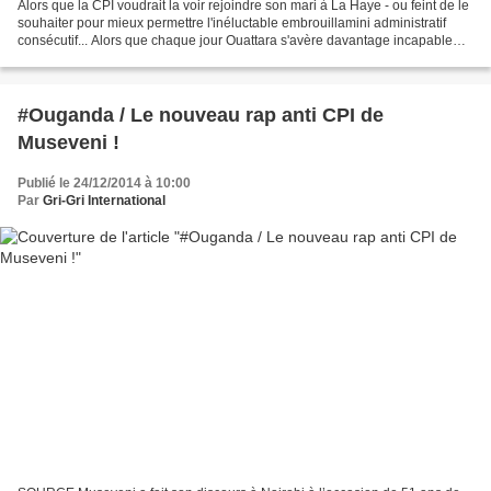
Alors que la CPI voudrait la voir rejoindre son mari à La Haye - ou feint de le
souhaiter pour mieux permettre l'inéluctable embrouillamini administratif
consécutif... Alors que chaque jour Ouattara s'avère davantage incapable
d'organiser le moindre procès...
#Ouganda / Le nouveau rap anti CPI de
Museveni !
Publié le 24/12/2014 à 10:00
Par
Gri-Gri International