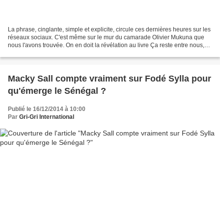
La phrase, cinglante, simple et explicite, circule ces dernières heures sur les
réseaux sociaux. C'est même sur le mur du camarade Olivier Mukuna que
nous l'avons trouvée. On en doit la révélation au livre Ça reste entre nous,
hein ? , paru en novembre...
Macky Sall compte vraiment sur Fodé Sylla pour
qu'émerge le Sénégal ?
Publié le 16/12/2014 à 10:00
Par
Gri-Gri International