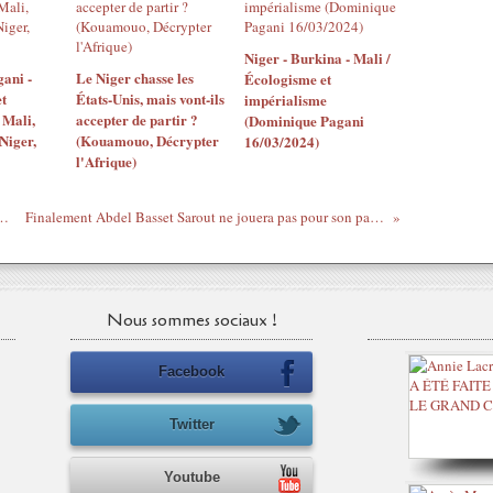
Niger - Burkina - Mali /
ani -
Le Niger chasse les
Écologisme et
t
États-Unis, mais vont-ils
impérialisme
 Mali,
accepter de partir ?
(Dominique Pagani
Niger,
(Kouamouo, Décrypter
16/03/2024)
l'Afrique)
vrez le Courrier du Sear : Gay & Nationaliste
Finalement Abdel Basset Sarout ne jouera pas pour son pays mais pour l'État islamique (#Syrie #Daech #EII)
Nous sommes sociaux !
Facebook
Twitter
Youtube