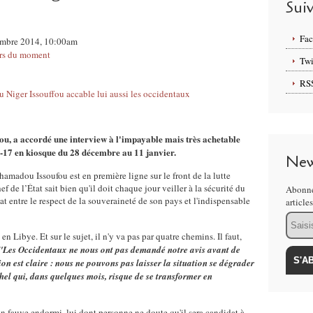
Sui
Fa
cembre 2014, 10:00am
rs du moment
Twi
RS
u, a accordé une interview à l'impayable mais très achetable
16-17 en kiosque du 28 décembre au 11 janvier.
New
amadou Issoufou est en première ligne sur le front de la lutte
f de l’État sait bien qu'il doit chaque jour veiller à la sécurité du
Abonne
at entre le respect de la souveraineté de son pays et l'indispensable
article
Email
en Libye. Et sur le sujet, il n'y va pas par quatre chemins. Il faut,
"Les Occidentaux ne nous ont pas demandé notre avis avant de
n est claire : nous ne pouvons pas laisser la situation se dégrader
Sahel qui, dans quelques mois, risque de se transformer en
'un fauve endormi, lui dont personne ne doute qu'il sera candidat à