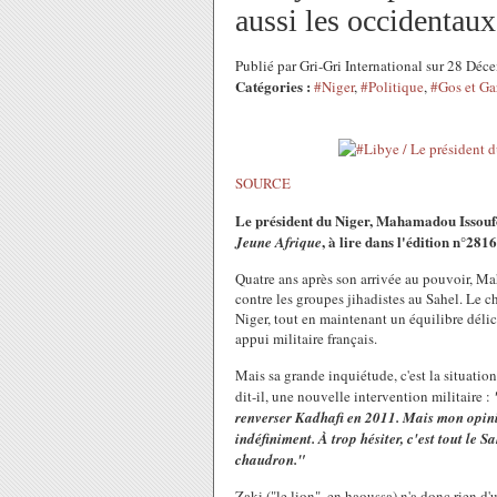
aussi les occidentaux
Publié par Gri-Gri International sur 28 Dé
Catégories :
#Niger
,
#Politique
,
#Gos et Ga
SOURCE
Le président du Niger, Mahamadou Issoufo
, à lire dans l'édition n°28
Jeune Afrique
Quatre ans après son arrivée au pouvoir, Mah
contre les groupes jihadistes au Sahel. Le che
Niger, tout en maintenant un équilibre délic
appui militaire français.
Mais sa grande inquiétude, c'est la situation 
dit-il, une nouvelle intervention militaire :
renverser Kadhafi en 2011. Mais mon opinio
indéfiniment. À trop hésiter, c'est tout le 
chaudron."
Zaki ("le lion", en haoussa) n'a donc rien d