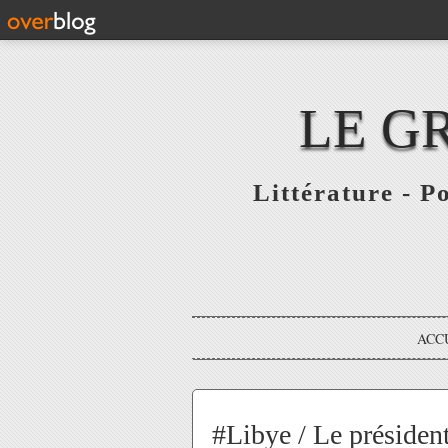
LE G
Littérature - P
ACC
#Libye / Le président