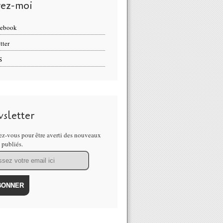
vez-moi
cebook
tter
S
sletter
z-vous pour être averti des nouveaux
s publiés.