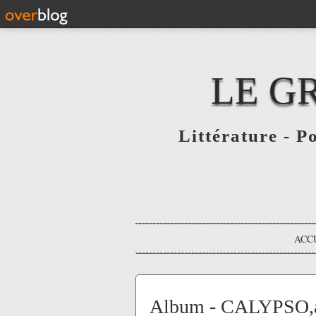
LE G
Littérature - P
ACC
Album - CALYPSO,av