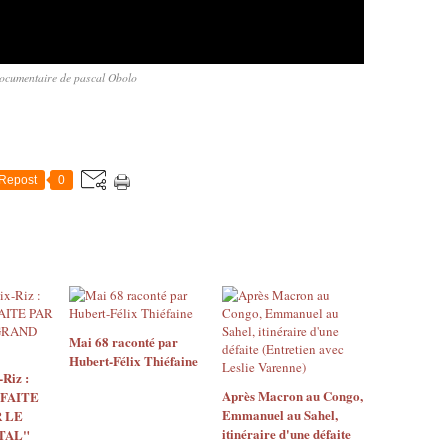
ocumentaire de pascal Obolo
Repost
0
Mai 68 raconté par
Hubert-Félix Thiéfaine
Riz :
Après Macron au Congo,
 FAITE
Emmanuel au Sahel,
 LE
itinéraire d'une défaite
TAL"