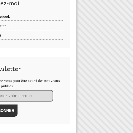
vez-moi
cebook
tter
S
sletter
z-vous pour être averti des nouveaux
s publiés.