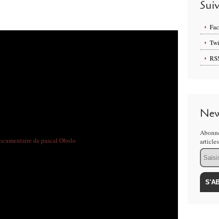
Sui
Fa
Twi
RS
New
Abonne
article
Email