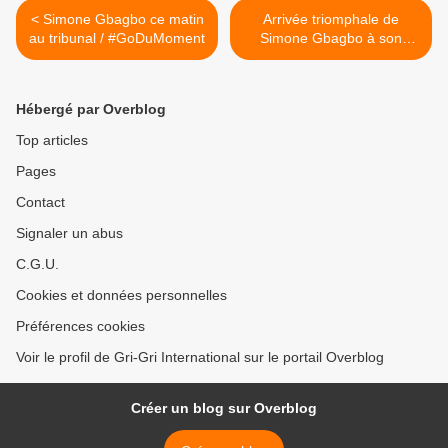
< Simone Gbagbo ce matin
Arrivée triomphale de
au tribunal / #GoDuMoment
Simone Gbagbo à son
procès... 1ères images >
Hébergé par Overblog
Top articles
Pages
Contact
Signaler un abus
C.G.U.
Cookies et données personnelles
Préférences cookies
Voir le profil de Gri-Gri International sur le portail Overblog
Créer un blog sur Overblog