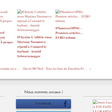
#Numéros10PSG -
ard
Premiers articles…
#Ukraine L'athlète russe
̧ois
EURO tribune
Mariana Naoumova
 À propos
répond à Connard le
barbant - Arnold
Schwarzenegger
Alphonse Allais - En bordée / Un moyen comme un autre / Collage (À se tordre, lu par Grégory Protche)
David MCNeil - Tous les bars de Zanzibar #1 (Premières pages, lues par Grégory Protche)
Nous sommes sociaux !
Facebook