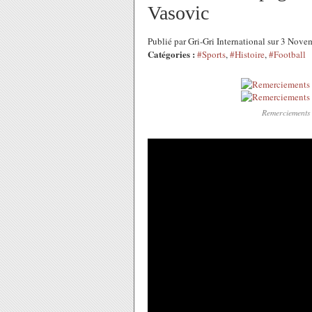
Vasovic
Publié par Gri-Gri International sur 3 No
Catégories :
#Sports
,
#Histoire
,
#Football
Remerciements 