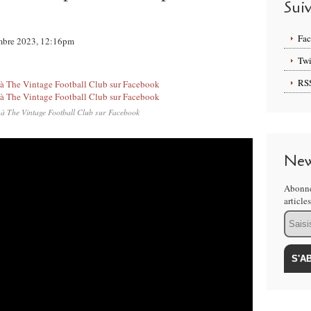
Sui
Fa
vembre 2023, 12:16pm
Twi
RS
à The Vintage Football Club sur Facebook
New
Abonne
article
Email