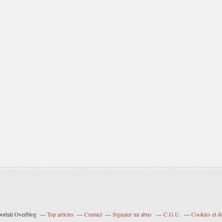
portail Overblog
Top articles
Contact
Signaler un abus
C.G.U.
Cookies et d