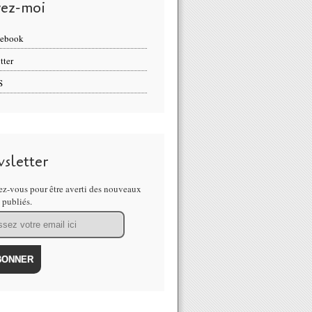
vez-moi
cebook
tter
S
sletter
z-vous pour être averti des nouveaux
s publiés.