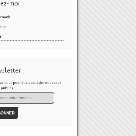
vez-moi
cebook
tter
S
sletter
z-vous pour être averti des nouveaux
s publiés.