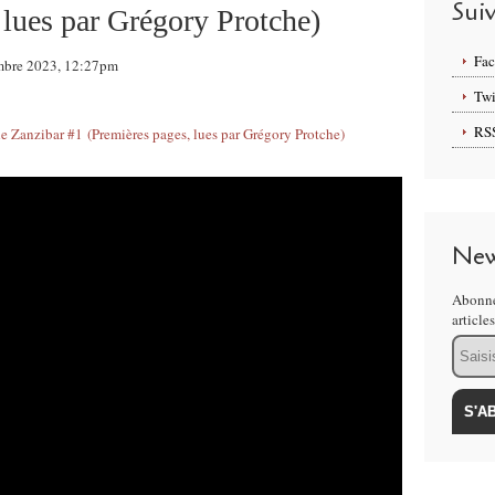
Sui
 lues par Grégory Protche)
Fa
vembre 2023, 12:27pm
Twi
RS
New
Abonne
article
Email