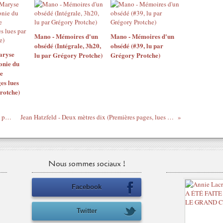
Mano - Mémoires d'un
Mano - Mémoires d'un
obsédé (Intégrale, 3h20,
obsédé (#39, lu par
aryse
lu par Grégory Protche)
Grégory Protche)
onie du
e
es lues
rotche)
Puskas et compagnie - Mustapha Dahleb, par Velibor Vasovic
Jean Hatzfeld - Deux mètres dix (Premières pages, lues par Grégory Protche)
Nous sommes sociaux !
Facebook
Twitter