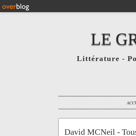
LE G
Littérature - P
ACC
David MCNeil - Tous 