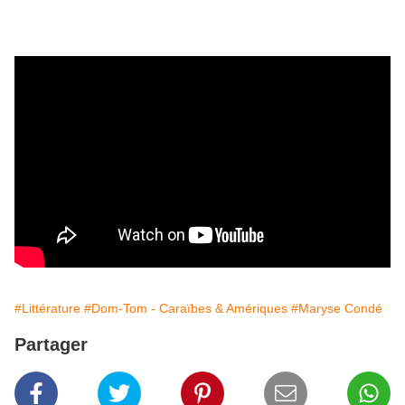
#Littérature
#Dom-Tom - Caraïbes & Amériques
#Maryse Condé
Partager