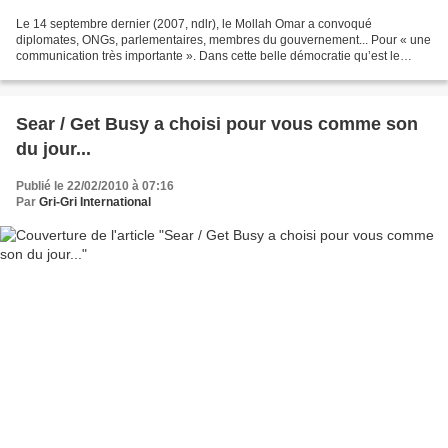
Le 14 septembre dernier (2007, ndlr), le Mollah Omar a convoqué
diplomates, ONGs, parlementaires, membres du gouvernement... Pour « une
communication très importante ». Dans cette belle démocratie qu’est le
Gabon, où l’information et les médias sont solidement...
Sear / Get Busy a choisi pour vous comme son
du jour...
Publié le 22/02/2010 à 07:16
Par
Gri-Gri International