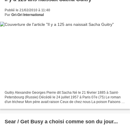
Publié le 21/02/2010 à 11:40
Par
Gri-Gri International
Guitry Alexandre Georges Pierre dit Sacha Né le 21 février 1885 à Saint-
Petersbourg (Russie) Décédé le 24 juillet 1957 à Paris 07e (75) Le roman
d'un tricheur Mon père avait raison Ceux de chez nous La poison Faisons un
rêve Le Diable boîteux Le Diable...
Sear / Get Busy a choisi comme son du jour...