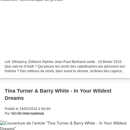
coll. Ethiopica, Éditions Alphée-Jean-Paul-Bertrand sortie : 18 février 2010
Que sait-on d’Haïti ? Qui pleure les morts des catastrophes qui jalonnent son
histoire ? Des millions de morts, bien avant le séisme, victimes des caprices
des hommes, plus ravageurs...
Tina Turner & Barry White - In Your Wildest
Dreams
Publié le 19/02/2010 à 00:00
Par
Gri-Gri International