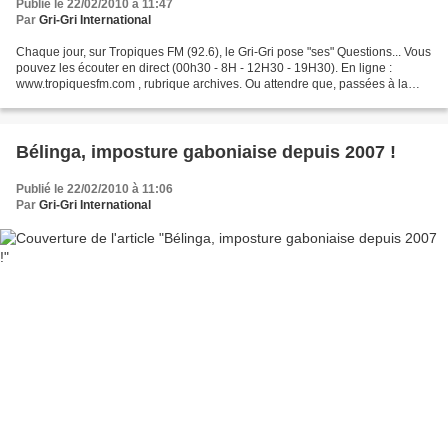
Publié le 22/02/2010 à 11:47
Par
Gri-Gri International
Chaque jour, sur Tropiques FM (92.6), le Gri-Gri pose "ses" Questions... Vous
pouvez les écouter en direct (00h30 - 8H - 12H30 - 19H30). En ligne :
www.tropiquesfm.com , rubrique archives. Ou attendre que, passées à la
moulinette créatrice de Dailymotionmax...
Bélinga, imposture gaboniaise depuis 2007 !
Publié le 22/02/2010 à 11:06
Par
Gri-Gri International