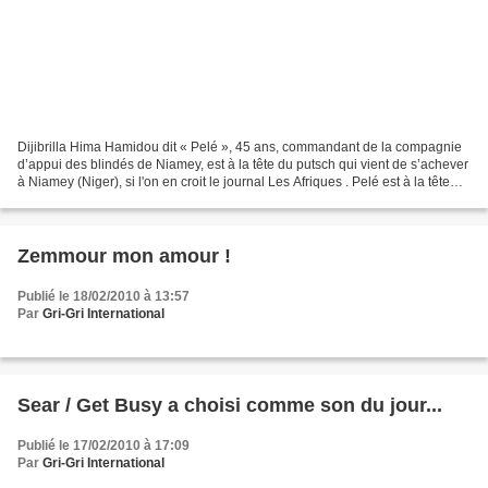
Dijibrilla Hima Hamidou dit « Pelé », 45 ans, commandant de la compagnie
d’appui des blindés de Niamey, est à la tête du putsch qui vient de s’achever
à Niamey (Niger), si l'on en croit le journal Les Afriques . Pelé est à la tête
d’un comité de 12 officiers....
Zemmour mon amour !
Publié le 18/02/2010 à 13:57
Par
Gri-Gri International
Sear / Get Busy a choisi comme son du jour...
Publié le 17/02/2010 à 17:09
Par
Gri-Gri International