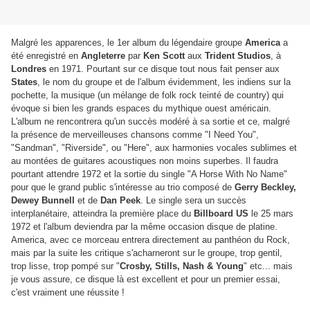
Malgré les apparences, le 1er album du légendaire groupe
America
a
été enregistré en
Angleterre
par
Ken Scott
aux
Trident Studios
, à
Londres
en 1971. Pourtant sur ce disque tout nous fait penser aux
States
, le nom du groupe et de l'album évidemment, les indiens sur la
pochette, la musique (un mélange de folk rock teinté de country) qui
évoque si bien les grands espaces du mythique ouest américain.
L'album ne rencontrera qu'un succès modéré à sa sortie et ce, malgré
la présence de merveilleuses chansons comme "I Need You",
"Sandman", "Riverside", ou "Here", aux harmonies vocales sublimes et
au montées de guitares acoustiques non moins superbes. Il faudra
pourtant attendre 1972 et la sortie du single "A Horse With No Name"
pour que le grand public s'intéresse au trio composé de
Gerry Beckley,
Dewey Bunnell
et de
Dan Peek
. Le single sera un succès
interplanétaire, atteindra la première place du
Billboard US
le 25 mars
1972 et l'album deviendra par la même occasion disque de platine.
America, avec ce morceau entrera directement au panthéon du Rock,
mais par la suite les critique s'acharneront sur le groupe, trop gentil,
trop lisse, trop pompé sur "
Crosby, Stills, Nash & Young
" etc... mais
je vous assure, ce disque là est excellent et pour un premier essai,
c'est vraiment une réussite !