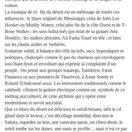
culture.
La musique de ce
fils du désert est un métissage de toutes ces
influences : le blues originel du Mississippi, celui de John Lee
Hooker ou Muddy Waters; celui plus fin de la côte Ouest et de T-
Bone Walker ; les sons hallucinés que tirait de sa guitare Jimi
Hendrix ; les maîtres africains, Ali Farka Touré en tête ; et bien
sur les chants arabes et
berbères.
Guitariste subtil, il balance des riffs incisifs, secs, hypnotiques et
poétiques, chaloupés comme le pas du chameau qui enveloppent
son chant doux et envoûtant qui exprime la complainte d’un
peuple.
On pense aux groupes touaregs, Tamikrest, Etran
Finatawa ou aux pionniers de Tinariwen, à Amar Sundy et
Roland Tchakounté aussi. Les instruments traditionnels comme le
calabash
côtoient la guitare électrique comme un
symbole de ce
melting pot culturel, de cette alchimie qui s’opère entre
modernisme et savoir ancestral.
Que ce blues du désert est délicieux et rafraîchissant, sitôt le cd
glissé dans le lecteur, c’est décollage immédiat, direction le
Sahara, regardez au loin, une caravane passe, un chien aboie, le
soleil tombe sur les dunes, une oasis se profile… mais n’est ce pas