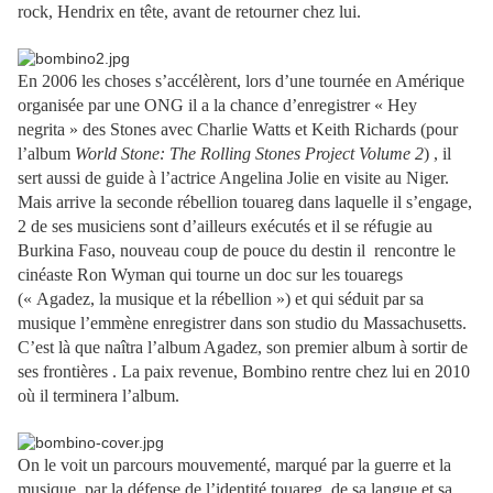
rock, Hendrix en tête, avant de retourner chez lui.
En 2006 les choses s’accélèrent, lors d’une tournée en Amérique
organisée par une ONG il a la chance d’enregistrer « Hey
negrita » des Stones avec Charlie Watts et Keith Richards (pour
l’album
World Stone: The Rolling Stones Project Volume 2
) , il
sert aussi de guide à l’actrice Angelina Jolie en visite au Niger.
Mais arrive la seconde rébellion touareg dans laquelle il s’engage,
2 de ses musiciens sont d’ailleurs exécutés et il se réfugie au
Burkina Faso, nouveau coup de pouce du destin il
rencontre le
cinéaste Ron Wyman qui tourne un doc sur les touaregs
(« Agadez, la musique et la rébellion ») et qui séduit par sa
musique l’emmène enregistrer dans son studio du Massachusetts.
C’est là que naîtra l’album Agadez, son premier album à sortir de
ses frontières . La paix revenue, Bombino rentre chez lui en 2010
où il terminera l’album.
On le voit un parcours mouvementé, marqué par la guerre et la
musique, par la défense de l’identité touareg, de sa langue et sa