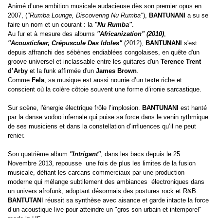
Animé d’une ambition musicale audacieuse dès son premier opus en
2007, (
"
Rumba Lounge, Discovering Nu Rumba"
)
,
BANTUNANI
a su se
faire un nom et un courant : la
"Nu Rumba"
.
Au fur et à mesure des albums
"Africanization" (2010)
,
"Acousticfear, Crépuscule Des Idoles"
(2012),
BANTUNANI
s'est
depuis affranchi des sébènes
endiablées congolaises,
en quête d'un
groove universel et inclassable entre les guitares d'un
Terence Trent
d’Arby
et la funk affirmée d'un
James Brown
.
Comme
Fela
, sa musique est aussi nourrie d’un texte riche et
conscient où la colère côtoie souvent une forme d’ironie sarcastique.
Sur scène, l'énergie électrique frôle l’implosion.
BANTUNANI
est hanté
par la danse vodoo infernale qui puise sa force dans le venin rythmique
de ses musiciens et dans la constellation d’influences qu’il ne peut
renier.
Son quatrième album
"Intrigant"
, dans les bacs depuis le 25
Novembre 2013, repousse une fois de plus les limites de la fusion
musicale, défiant les carcans commerciaux par une production
moderne qui mélange subtilement des ambiances électroniques dans
un univers afrofunk, adoptant désormais des postures rock et R&B.
BANTUTAN
I réussit sa synthèse avec aisance et garde intacte la force
d’un acoustique live pour atteindre un "gros son urbain et intemporel"