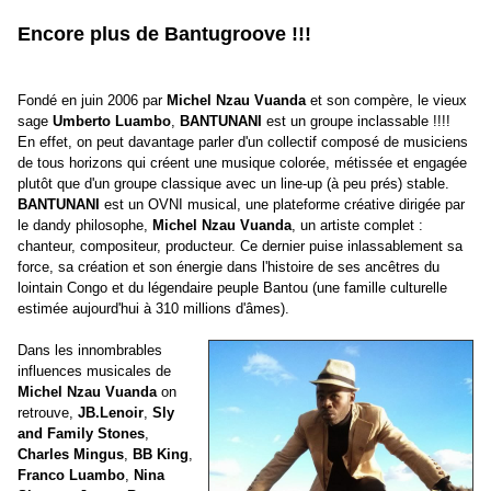
Encore plus de Bantugroove !!!
Fondé en juin 2006 par
Michel Nzau Vuanda
et son compère, le vieux
sage
Umberto Luambo
,
BANTUNANI
est un groupe inclassable !!!!
En effet, on peut davantage parler d'un collectif composé de
musiciens
de tous horizons qui créent une musique colorée, métissée et engagée
plutôt que d'un groupe classique avec un line-up (à peu prés) stable.
BANTUNANI
est un OVNI musical, une plateforme créative dirigée par
le dandy philosophe,
Michel Nzau Vuanda
, un artiste complet :
chanteur, compositeur, producteur. Ce dernier puise inlassablement sa
force, sa création et son énergie dans l'histoire de ses ancêtres du
lointain Congo et du légendaire peuple Bantou (une famille culturelle
estimée aujourd'hui à 310 millions d'âmes).
Dans les innombrables
influences musicales de
Michel Nzau Vuanda
on
retrouve,
JB.Lenoir
,
Sly
and Family Stones
,
Charles Mingus
,
BB King
,
Franco Luambo
,
Nina