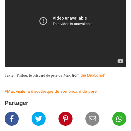
Texte :
Philou, le briscard de pè
re de
Ma
x
from
the Deblocnot'
#Max visite la discothèque de son bricard de père
Partager