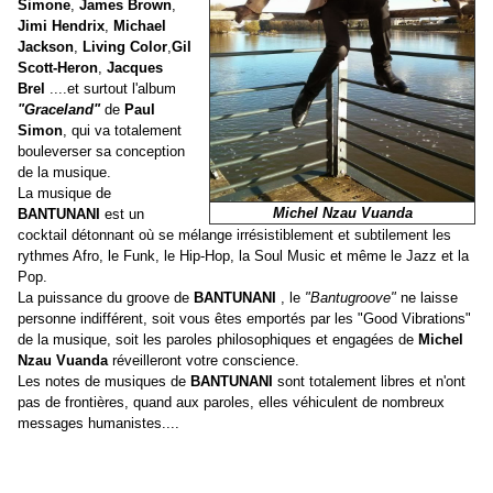
Simone
,
James Brown
,
Jimi Hendrix
,
Michael
Jackson
,
Living Color
,
Gil
Scott-Heron
,
Jacques
Brel
....et surtout l'album
"Graceland"
de
Paul
Simon
, qui va totalement
bouleverser sa conception
de la musique.
La musique de
Michel Nzau Vuanda
BANTUNANI
est un
cocktail détonnant où se mélange irrésistiblement et subtilement les
rythmes Afro, le Funk, le Hip-Hop, la Soul Music et même le Jazz et la
Pop.
La puissance du groove de
BANTUNANI
, le
"Bantugroove"
ne laisse
personne indifférent, soit vous êtes emportés par les "Good Vibrations"
de la musique, soit les paroles philosophiques et engagées de
Michel
Nzau Vuanda
réveilleront votre conscience.
Les notes de musiques de
BANTUNANI
sont totalement libres et n'ont
pas de frontières, quand aux paroles, elles véhiculent de nombreux
messages humanistes....