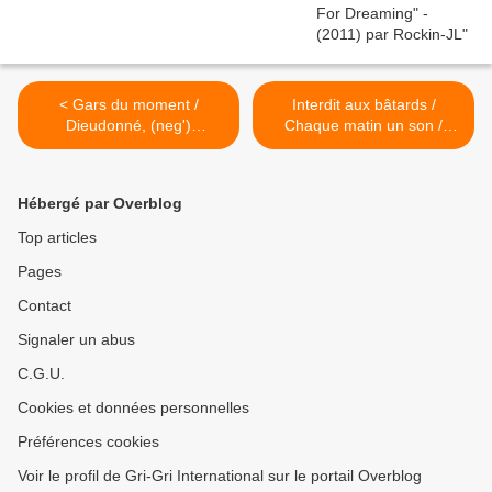
< Gars du moment /
Interdit aux bâtards /
Dieudonné, (neg')
Chaque matin un son /
marronnier des médias
Biggie : Party & bullshit
(lyrics) >
Hébergé par Overblog
Top articles
Pages
Contact
Signaler un abus
C.G.U.
Cookies et données personnelles
Préférences cookies
Voir le profil de Gri-Gri International sur le portail Overblog