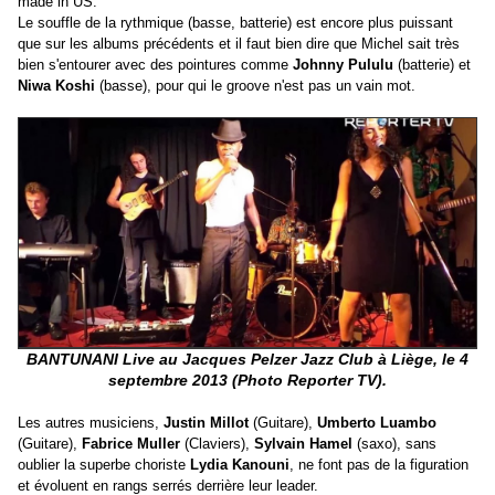
made in US.
Le souffle de la rythmique (basse, batterie) est encore plus puissant
que sur les albums précédents et il faut bien dire que Michel sait très
bien s'entourer avec des pointures comme
Johnny Pululu
(batterie) et
Niwa Koshi
(basse), pour qui le groove n'est pas un vain mot.
BANTUNANI Live au Jacques Pelzer Jazz Club à Liège, le 4
septembre 2013 (Photo Reporter TV).
Les autres musiciens,
Justin Millot
(Guitare),
Umberto Luambo
(Guitare),
Fabrice Muller
(Claviers),
Sylvain Hamel
(saxo), sans
oublier la superbe choriste
Lydia Kanouni
, ne font pas de la figuration
et évoluent en rangs serrés derrière leur leader.