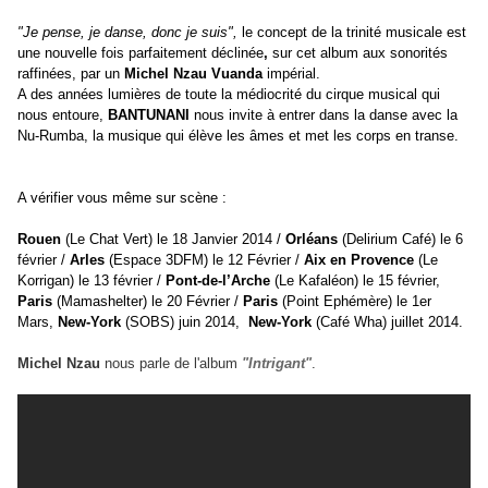
"Je pense, je danse, donc je suis"
,
le concept de la trinité musicale est
une nouvelle fois parfaitement déclinée
,
sur cet album
aux sonorités
raffinées
,
par un
Michel Nzau Vuanda
impérial.
A des années lumières de toute la médiocrité du cirque musical qui
nous entoure,
BANTUNANI
nous invite à entrer dans la danse avec la
Nu-Rumba, la musique qui élève les âmes et met les corps en transe.
A vérifier vous même sur scène :
Rouen
(Le Chat Vert) le 18 Janvier 2014 /
Orléans
(Delirium Café) le 6
février /
Arles
(Espace 3DFM) le 12 Février /
Aix en Provence
(Le
Korrigan) le 13 février /
Pont-de-l’Arche
(Le Kafaléon) le 15 février,
Paris
(
Mamashelter) le
20 Février /
Paris
(
Point Ephémère) le
1er
Mars,
New-York
(SOBS) juin 2014,
New-York
(Café Wha) juillet 2014.
Michel Nzau
nous parle de l'album
"Intrigant"
.