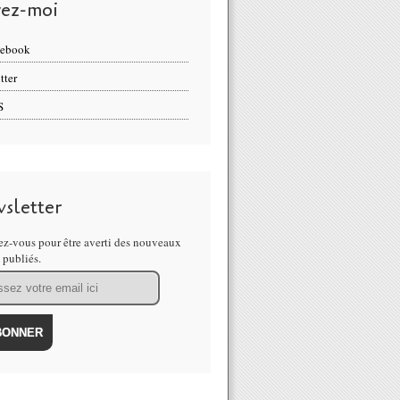
vez-moi
cebook
tter
S
sletter
z-vous pour être averti des nouveaux
s publiés.