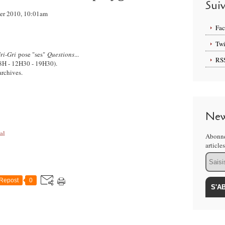
Sui
rier 2010, 10:01am
Fa
Twi
ri-Gri
pose "ses"
Questions
...
RS
 8H - 12H30 - 19H30).
archives.
New
al
Abonne
article
Email
Repost
0