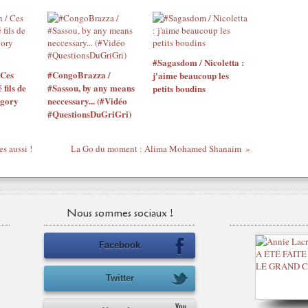
#Sagasdom / Nicoletta :
 Ces
#CongoBrazza /
j'aime beaucoup les
 fils de
#Sassou, by any means
petits boudins
égory
neccessary... (#Vidéo
#QuestionsDuGriGri)
s aussi !
La Go du moment : Alima Mohamed Shanaim
Nous sommes sociaux !
Facebook
Twitter