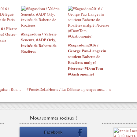
 / Pierre
#Sagasdom / Valérie
ué Outre-
Senentz, #ADP Orly,
aris
#Sagasdom2016 /
invitée de Babette de
George Pau-Langevin
Rozières
soutient Babette de
Rozières malgré
Pécresse (#DomTom
#Gastronomie)
La Côte d'Ivoire a perdu une grande Française : Rose Morvan, par Clotilde Ohouochi, vice-pdte du FPI et ancienne ministre
#ProcèsDeLaHonte / La Défense a presque aussi peu enquêté que l'Accusation... (#CPI #FreeGbagbo #IVERIS)
Nous sommes sociaux !
Facebook