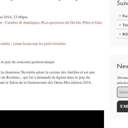
Sui
Fa
rier 2016, 23:00pm
 - Caraïbes & Amériques
,
#Les questions du Gri-Gri
,
#Gos et Gars
Twi
RS
 et jury du concours gastronomique
New
 la chanteuse Nicoletta adore la cuisine des Antilles et est une
e de Rozières... qui lui a demandé de figurer dans le jury du
Abonne
urant le Salon de la Gastronomie des Outre-Mer édition 2016.
article
Email