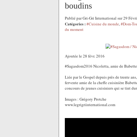
boudins
Publié par Gri-Gri International sur 29 Fév
Catégories :
#Cuisine du monde
,
#Dom-Tom
du moment
Ajoutée le 28 févr. 2016
#Sagasdom2016 Nicoletta, amie de Babette
Liée par le Gospel depuis près de trente ans,
fervente amie de la cheffe cuisinière Babett
concours de jeunes cuisiniers qui se tint d
Images : Grégory Protche
www.legrigriinternational.com