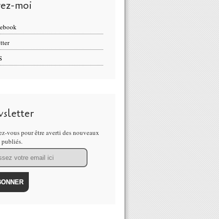
vez-moi
cebook
tter
S
sletter
z-vous pour être averti des nouveaux
s publiés.