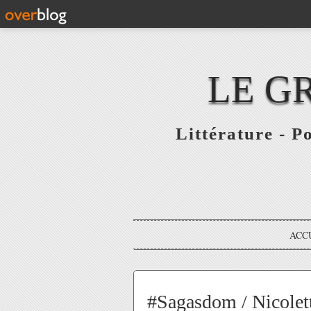
LE G
Littérature - P
ACC
#Sagasdom / Nicoletta