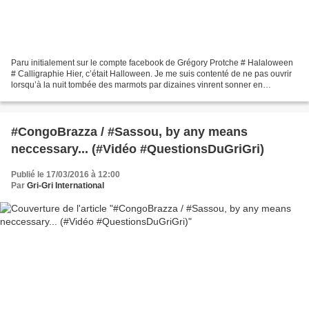
Paru initialement sur le compte facebook de Grégory Protche # Halaloween
# Calligraphie Hier, c’était Halloween. Je me suis contenté de ne pas ouvrir
lorsqu’à la nuit tombée des marmots par dizaines vinrent sonner en
espérant, les cons, que je leur file...
#CongoBrazza / #Sassou, by any means
neccessary... (#Vidéo #QuestionsDuGriGri)
Publié le 17/03/2016 à 12:00
Par
Gri-Gri International