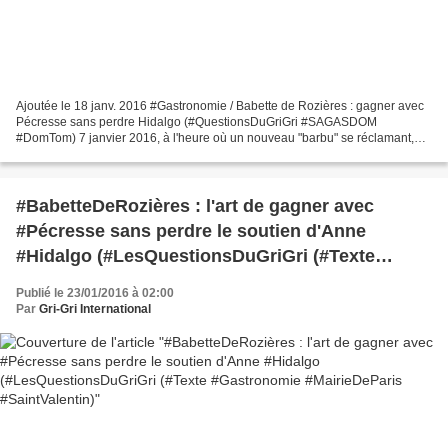
Ajoutée le 18 janv. 2016 #Gastronomie / Babette de Rozières : gagner avec
Pécresse sans perdre Hidalgo (#QuestionsDuGriGri #SAGASDOM
#DomTom) 7 janvier 2016, à l'heure où un nouveau "barbu" se réclamant,
dit-on, de Daech (ou Daesh), se faisait tuer devant...
#BabetteDeRozières : l'art de gagner avec
#Pécresse sans perdre le soutien d'Anne
#Hidalgo (#LesQuestionsDuGriGri (#Texte
#Gastronomie #MairieDeParis #SaintValentin)
Publié le 23/01/2016 à 02:00
Par
Gri-Gri International