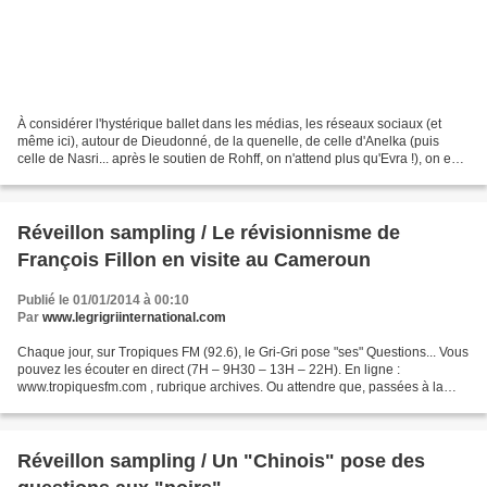
À considérer l'hystérique ballet dans les médias, les réseaux sociaux (et
même ici), autour de Dieudonné, de la quenelle, de celle d'Anelka (puis
celle de Nasri... après le soutien de Rohff, on n'attend plus qu'Evra !), on en
vient à se demander - tant...
Réveillon sampling / Le révisionnisme de
François Fillon en visite au Cameroun
Publié le 01/01/2014 à 00:10
Par
www.legrigriinternational.com
Chaque jour, sur Tropiques FM (92.6), le Gri-Gri pose "ses" Questions... Vous
pouvez les écouter en direct (7H – 9H30 – 13H – 22H). En ligne :
www.tropiquesfm.com , rubrique archives. Ou attendre que, passées à la
moulinette créatrice de Dailymotionmax...
Réveillon sampling / Un "Chinois" pose des