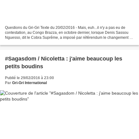
Questions du Gri-Gri Texte du 20/02/2016 - Mais, euh...il n'y a pas eu de
contestation, au Congo Brazza, en octobre dernier, lorsque Denis Sassou
Nguesso, dit le Cobra Suprême, a imposé par référendum le changement de
constitution lui permettant, non...
#Sagasdom / Nicoletta : j'aime beaucoup les
petits boudins
Publié le 29/02/2016 à 23:00
Par
Gri-Gri International