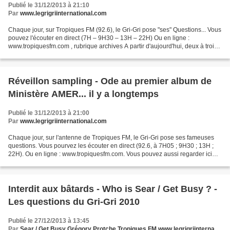
Publié le 31/12/2013 à 21:10
Par
www.legrigriinternational.com
Chaque jour, sur Tropiques FM (92.6), le Gri-Gri pose "ses" Questions... Vous
pouvez l'écouter en direct (7H – 9H30 – 13H – 22H) Ou en ligne :
www.tropiquesfm.com , rubrique archives A partir d'aujourd'hui, deux à trois
fois par semaine, retrouvez ici...
Réveillon sampling - Ode au premier album de
Ministère AMER... il y a longtemps
Publié le 31/12/2013 à 21:00
Par
www.legrigriinternational.com
Chaque jour, sur l'antenne de Tropiques FM, le Gri-Gri pose ses fameuses
questions. Vous pourvez les écouter en direct (92.6, à 7H05 ; 9H30 ; 13H ;
22H). Ou en ligne : www.tropiquesfm.com. Vous pouvez aussi regarder ici
même les petits films que DailymotionMax...
Interdit aux bâtards - Who is Sear / Get Busy ? -
Les questions du Gri-Gri 2010
Publié le 27/12/2013 à 13:45
Par
Sear / Get Busy Grégory Protche Tropiques FM www.legrigriinternational.com