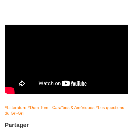
#Littérature
#Dom-Tom - Caraïbes & Amériques
#Les questions
du Gri-Gri
Partager