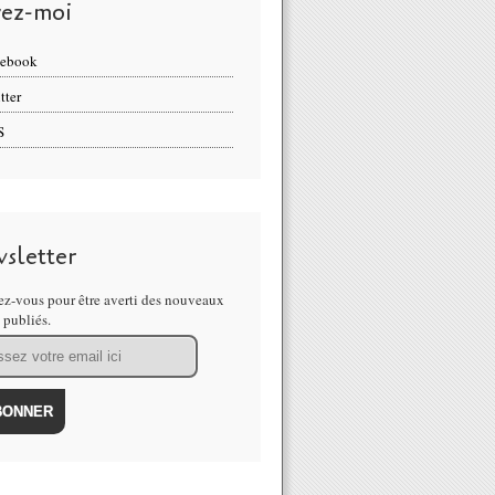
vez-moi
cebook
tter
S
sletter
z-vous pour être averti des nouveaux
s publiés.