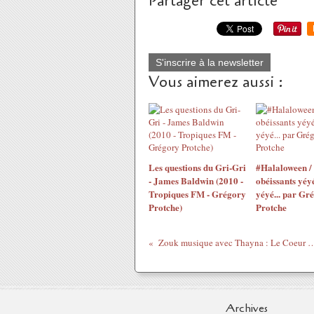
Partager cet article
S'inscrire à la newsletter
Vous aimerez aussi :
Les questions du Gri-Gri
#Halaloween /
- James Baldwin (2010 -
obéissants yéyé
Tropiques FM - Grégory
yéyé... par Gr
Protche)
Protche
Zouk musique avec Thayna : Le Coeur
Archives