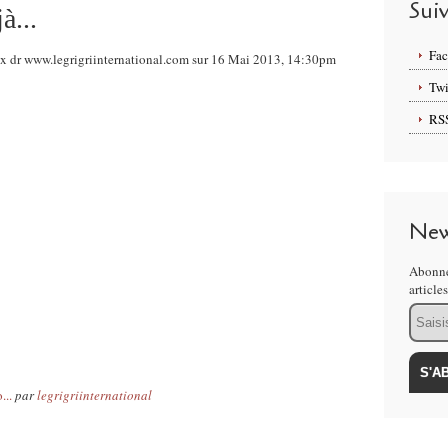
Sui
à...
Fa
x dr www.legrigriinternational.com sur 16 Mai 2013, 14:30pm
Twi
RS
New
Abonne
article
Email
...
par
legrigriinternational