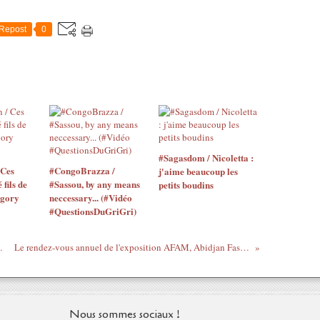
Repost
0
#Sagasdom / Nicoletta :
 Ces
#CongoBrazza /
j'aime beaucoup les
 fils de
#Sassou, by any means
petits boudins
égory
neccessary... (#Vidéo
#QuestionsDuGriGri)
 A Ses Raisons
Le rendez-vous annuel de l'exposition AFAM, Abidjan Fashion Market 2013
Nous sommes sociaux !