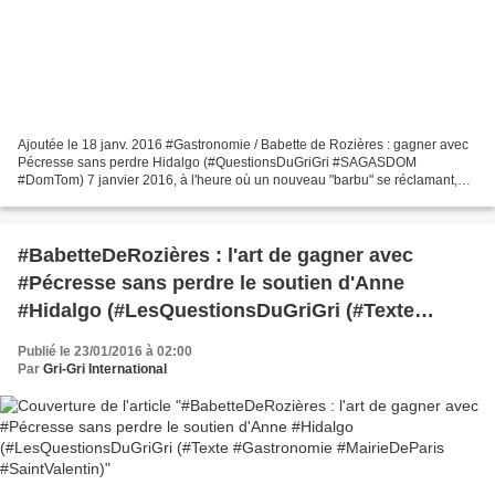
Ajoutée le 18 janv. 2016 #Gastronomie / Babette de Rozières : gagner avec
Pécresse sans perdre Hidalgo (#QuestionsDuGriGri #SAGASDOM
#DomTom) 7 janvier 2016, à l'heure où un nouveau "barbu" se réclamant,
dit-on, de Daech (ou Daesh), se faisait tuer devant...
#BabetteDeRozières : l'art de gagner avec
#Pécresse sans perdre le soutien d'Anne
#Hidalgo (#LesQuestionsDuGriGri (#Texte
#Gastronomie #MairieDeParis #SaintValentin)
Publié le 23/01/2016 à 02:00
Par
Gri-Gri International