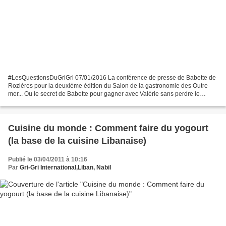
‪#‎LesQuestionsDuGriGri‬ 07/01/2016 La conférence de presse de Babette de
Rozières pour la deuxième édition du Salon de la gastronomie des Outre-
mer... Ou le secret de Babette pour gagner avec Valérie sans perdre le
soutien d'Anne - Le jeudi 7 janvier...
Cuisine du monde : Comment faire du yogourt
(la base de la cuisine Libanaise)
Publié le 03/04/2011 à 10:16
Par
Gri-Gri International,Liban, Nabil