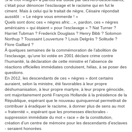
c’était pour dénoncer l’esclavage et le racisme qui en fut le
ciment. Mais à celui qui le traitait de nègre, Césaire répondait
aussitôt : « Le nègre vous emmerde ! »
Quels sont donc ces « nègres afric…», pardon, ces « nègres
américains » qui étaient « pour l’esclavage » ? Nat Turner ?
Harriet Tubman ? Frederick Douglass ? Henry Bibb ? Solomon
Northup ? Toussaint Louverture ? Louis Delgrès ? Solitude ?
Flore Gaillard ?
À quelques semaines de la commémoration de l’abolition de
l’esclavage, qu’une loi votée en 2001 déclare crime contre
l’humanité, la déclaration de cette ministre et l’absence de
réactions officielles immédiates conduisent, hélas, à se poser des
questions.
En 2012, les descendants de ces « nègres » dont certains
auraient, selon la ministre, été favorables à leur propre
déshumanisation, à leur propre martyre, à leur propre génocide,
ont majoritairement porté François Hollande à la présidence de la
République, espérant que le nouveau quinquennat permettrait de
contribuer à éradiquer le racisme, à donner plus de sens au mot
« fraternité », espérant que les promesses électorales -
suppression immédiate du mot « race » de la constitution,
création d’un centre de mémoire pour les descendants d’esclaves
- seraient honorées.