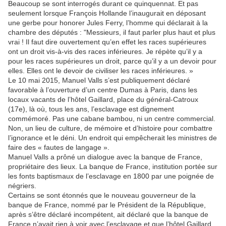
Beaucoup se sont interrogés durant ce quinquennat. Et pas
seulement lorsque François Hollande l’inaugurait en déposant
une gerbe pour honorer Jules Ferry, l’homme qui déclarait à la
chambre des députés : "Messieurs, il faut parler plus haut et plus
vrai ! Il faut dire ouvertement qu’en effet les races supérieures
ont un droit vis-à-vis des races inférieures. Je répète qu’il y a
pour les races supérieures un droit, parce qu’il y a un devoir pour
elles. Elles ont le devoir de civiliser les races inférieures. »
Le 10 mai 2015, Manuel Valls s’est publiquement déclaré
favorable à l’ouverture d’un centre Dumas à Paris, dans les
locaux vacants de l’hôtel Gaillard, place du général-Catroux
(17e), là où, tous les ans, l’esclavage est dignement
commémoré. Pas une cabane bambou, ni un centre commercial.
Non, un lieu de culture, de mémoire et d’histoire pour combattre
l’ignorance et le déni. Un endroit qui empêcherait les ministres de
faire des « fautes de langage ».
Manuel Valls a prôné un dialogue avec la banque de France,
propriétaire des lieux. La banque de France, institution portée sur
les fonts baptismaux de l’esclavage en 1800 par une poignée de
négriers.
Certains se sont étonnés que le nouveau gouverneur de la
banque de France, nommé par le Président de la République,
après s’être déclaré incompétent, ait déclaré que la banque de
France n’avait rien à voir avec l’esclavage et que l’hôtel Gaillard,