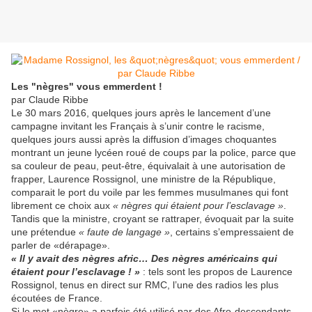
Les "nègres" vous emmerdent !
par Claude Ribbe
Le 30 mars 2016, quelques jours après le lancement d’une
campagne invitant les Français à s’unir contre le racisme,
quelques jours aussi après la diffusion d’images choquantes
montrant un jeune lycéen roué de coups par la police, parce que
sa couleur de peau, peut-être, équivalait à une autorisation de
frapper, Laurence Rossignol, une ministre de la République,
comparait le port du voile par les femmes musulmanes qui font
librement ce choix aux
« nègres qui étaient pour l’esclavage »
.
Tandis que la ministre, croyant se rattraper, évoquait par la suite
une prétendue
« faute de langage »
, certains s’empressaient de
parler de «dérapage».
« Il y avait des nègres afric… Des nègres américains qui
étaient pour l’esclavage ! »
: tels sont les propos de Laurence
Rossignol, tenus en direct sur RMC, l’une des radios les plus
écoutées de France.
Si le mot «nègre» a parfois été utilisé par des Afro-descendants,