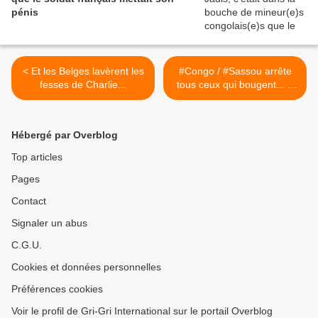
pénis
< Et les Belges lavèrent les
#Congo / #Sassou arrête
fesses de Charlie...
tous ceux qui bougent... à
quand Bowao en prison ? >
Hébergé par Overblog
Top articles
Pages
Contact
Signaler un abus
C.G.U.
Cookies et données personnelles
Préférences cookies
Voir le profil de Gri-Gri International sur le portail Overblog