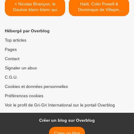
< Nicolas Briançon, le
Haïti. Colin Powell &
Gaulois blanc-blanc qui
Dominique de Villepin,
joue Vergès le métis
Heckle & Jeckle sataniques
niakoué dans "Carlos" !
>
Hébergé par Overblog
Top articles
Pages
Contact
Signaler un abus
C.G.U.
Cookies et données personnelles
Préférences cookies
Voir le profil de Gri-Gri International sur le portail Overblog
Créer un blog sur Overblog
Créer un blog