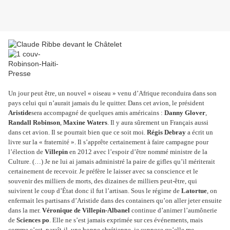
Un jour peut être, un nouvel « oiseau » venu d’Afrique reconduira dans son
pays celui qui n’aurait jamais du le quitter. Dans cet avion, le président
Aristide
sera accompagné de quelques amis américains :
Danny Glover
,
Randall Robinson
,
Maxine Waters
. Il y aura sûrement un Français aussi
dans cet avion. Il se pourrait bien que ce soit moi.
Régis Debray
a écrit un
livre sur la « fraternité ». Il s’apprête certainement à faire campagne pour
l’élection de
Villepin
en 2012 avec l’espoir d’être nommé ministre de la
Culture. (…) Je ne lui ai jamais administré la paire de gifles qu’il mériterait
certainement de recevoir. Je préfère le laisser avec sa conscience et le
souvenir des milliers de morts, des dizaines de milliers peut-être, qui
suivirent le coup d’État donc il fut l’artisan. Sous le régime de
Latortue
, on
enfermait les partisans d’Aristide dans des containers qu’on aller jeter ensuite
dans la mer.
Véronique de Villepin-Albanel
continue d’animer l’aumônerie
de
Sciences po
. Elle ne s’est jamais exprimée sur ces événements, mais
comme c’est, paraît-il, une bonne chrétienne, je suppose qu’elle me