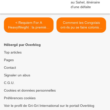
< Requiem For A
Comment les Congolais
HeavyWeight : la première
ont-ils pu se faire coloniser
fois que Cassius Marcellus
par "ces gens-là" ? >
Clay fit "vraiment" du
cinéma
Hébergé par Overblog
Top articles
Pages
Contact
Signaler un abus
C.G.U.
Cookies et données personnelles
Préférences cookies
Voir le profil de Gri-Gri International sur le portail Overblog