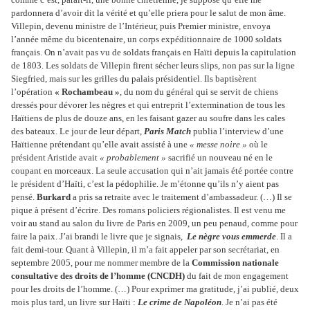
pardonnera d’avoir dit la vérité et qu’elle priera pour le salut de mon âme.
Villepin, devenu ministre de l’Intérieur, puis Premier ministre, envoya
l’année même du bicentenaire, un corps expéditionnaire de 1000 soldats
français. On n’avait pas vu de soldats français en Haïti depuis la capitulation
de 1803. Les soldats de Villepin firent sécher leurs slips, non pas sur la ligne
Siegfried, mais sur les grilles du palais présidentiel. Ils baptisèrent
l’opération
« Rochambeau »
, du nom du général qui se servit de chiens
dressés pour dévorer les nègres et qui entreprit l’extermination de tous les
Haïtiens de plus de douze ans, en les faisant gazer au soufre dans les cales
des bateaux. Le jour de leur départ,
Paris Match
publia l’interview d’une
Haïtienne prétendant qu’elle avait assisté à une
« messe noire »
où le
président Aristide avait
« probablement »
sacrifié un nouveau né en le
coupant en morceaux. La seule accusation qui n’ait jamais été portée contre
le président d’Haïti, c’est la pédophilie. Je m’étonne qu’ils n’y aient pas
pensé.
Burkard
a pris sa retraite avec le traitement d’ambassadeur. (…) Il se
pique à présent d’écrire. Des romans policiers régionalistes. Il est venu me
voir au stand au salon du livre de Paris en 2009, un peu penaud, comme pour
faire la paix. J’ai brandi le livre que je signais,
Le nègre vous emmerde
. Il a
fait demi-tour. Quant à Villepin, il m’a fait appeler par son secrétariat, en
septembre 2005, pour me nommer membre de la
Commission nationale
consultative des droits de l’homme (CNCDH)
du fait de mon engagement
pour les droits de l’homme. (…) Pour exprimer ma gratitude, j’ai publié, deux
mois plus tard, un livre sur Haïti :
Le crime de Napoléon
. Je n’ai pas été