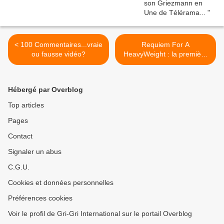
< 100 Commentaires...vraie
Requiem For A
ou fausse vidéo?
HeavyWeight : la première
fois que Cassius Marcellus
Clay fit "vraiment" du
cinéma >
Hébergé par Overblog
Top articles
Pages
Contact
Signaler un abus
C.G.U.
Cookies et données personnelles
Préférences cookies
Voir le profil de Gri-Gri International sur le portail Overblog