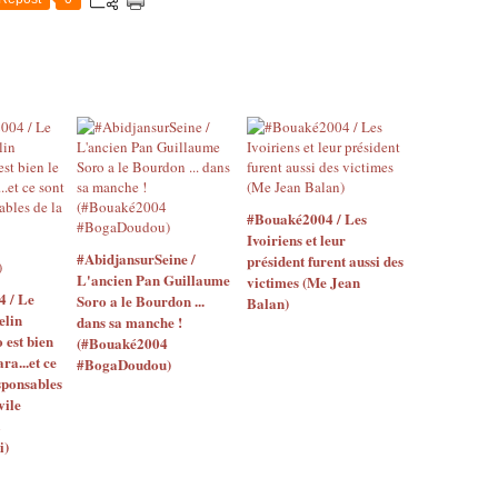
#Bouaké2004 / Les
Ivoiriens et leur
#AbidjansurSeine /
président furent aussi des
L'ancien Pan Guillaume
victimes (Me Jean
4 / Le
Soro a le Bourdon ...
Balan)
elin
dans sa manche !
o est bien
(#Bouaké2004
ara...et ce
#BogaDoudou)
sponsables
vile
i)