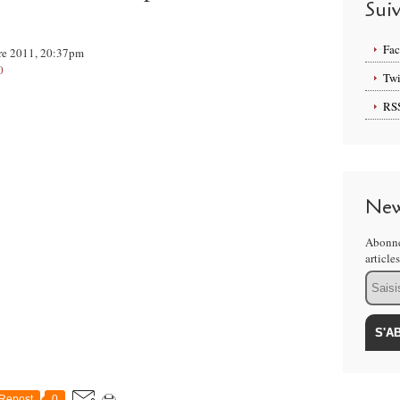
Sui
Fa
obre 2011, 20:37pm
0
Twi
RS
New
Abonne
article
Email
Repost
0