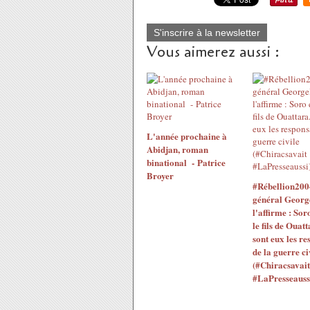
S'inscrire à la newsletter
Vous aimerez aussi :
L'année prochaine à
Abidjan, roman
binational - Patrice
Broyer
#Rébellion200
général Georg
l'affirme : Sor
le fils de Ouatt
sont eux les re
de la guerre ci
(#Chiracsavait
#LaPresseauss