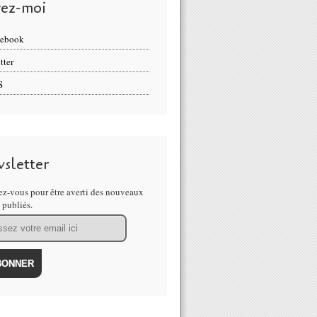
vez-moi
cebook
tter
S
sletter
z-vous pour être averti des nouveaux
s publiés.