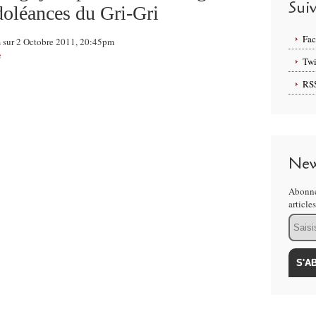
Sui
doléances du Gri-Gri
Fa
m sur 2 Octobre 2011, 20:45pm
e
Twi
RS
New
Abonne
article
Email