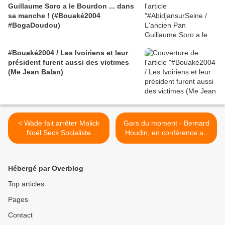
Guillaume Soro a le Bourdon ... dans
sa manche ! (#Bouaké2004
#BogaDoudou)
#Bouaké2004 / Les Ivoiriens et leur
président furent aussi des victimes
(Me Jean Balan)
< Wade fait arrêter Malick
Gars du moment - Bernard
Noël Seck Socialiste
Houdin, en conférence au
sénégalais collaborateur du
Danemark le 15 octobre >
Gri-Gri ! - Acte I
Hébergé par Overblog
Top articles
Pages
Contact