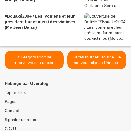
#BogaDoudou)
#Bouaké2004 / Les Ivoiriens et leur
président furent aussi des victimes
(Me Jean Balan)
< Grégory Protche
Faites tourner "Tourne", le
interviewe son ancien
nouveau clip de Princess
patron Olivier Cachin (2)
Erika >
Hébergé par Overblog
Top articles
Pages
Contact
Signaler un abus
C.G.U.