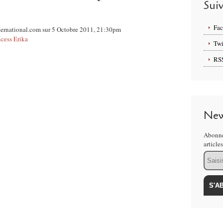
Sui
Fa
nternational.com sur 5 Octobre 2011, 21:30pm
ncess Erika
Twi
RS
New
Abonne
article
Email