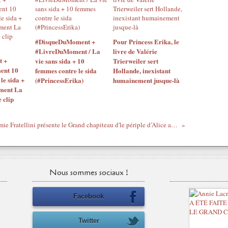
#DisqueDuMoment +
Pour Princess Erika, le
#LivreDuMoment / La
livre de Valérie
 +
vie sans sida + 10
Trierweiler sert
ent 10
femmes contre le sida
Hollande, inexistant
le sida +
(#PrincessErika)
humainement jusque-là
ment La
e clip
Académie Fratellini présente le Grand chapiteau d'le périple d’Alice aux pays des merveilles!!!
Nous sommes sociaux !
Facebook
Twitter