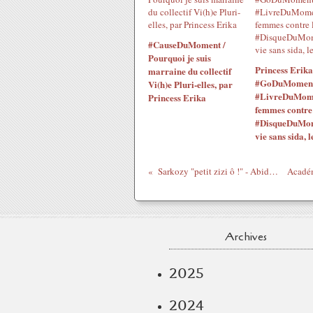
#CauseDuMoment /
Pourquoi je suis
Princess Erika
marraine du collectif
#GoDuMoment
Vi(h)e Pluri-elles, par
#LivreDuMom
Princess Erika
femmes contre 
#DisqueDuMo
vie sans sida, l
Sarkozy "petit zizi ô !" - Abidjan sur Seine
Archives
2025
2024