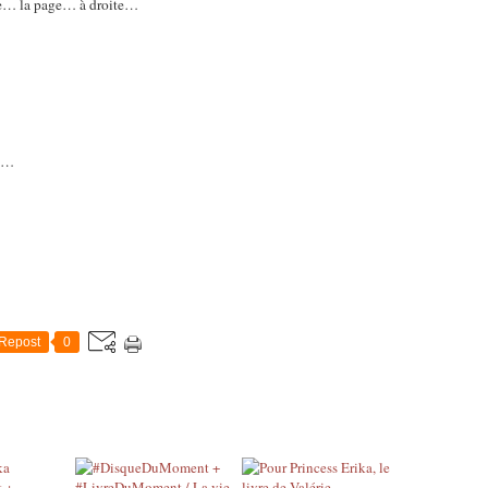
e… la page… à droite…
as…
Repost
0