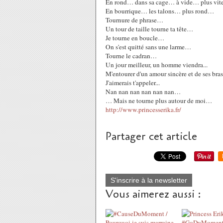
En rond… dans sa cage… à vide… plus vit
En bourrique… les talons… plus rond…
Tournure de phrase…
Un tour de taille tourne ta tête…
Je tourne en boucle…
On s'est quitté sans une larme…
Tourne le cadran…
Un jour meilleur, un homme viendra...
M'entourer d'un amour sincère et de ses br
J'aimerais t'appeler...
Nan nan nan nan nan nan…
… Mais ne tourne plus autour de moi…
http://www.princesserika.fr/
Partager cet article
S'inscrire à la newsletter
Vous aimerez aussi :