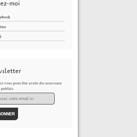
vez-moi
cebook
tter
S
sletter
z-vous pour être averti des nouveaux
s publiés.